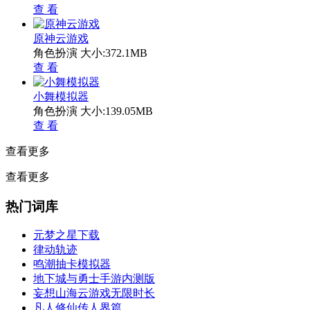
查 看
原神云游戏
角色扮演
大小:372.1MB
查 看
小舞模拟器
角色扮演
大小:139.05MB
查 看
查看更多
查看更多
热门词库
元梦之星下载
律动轨迹
鸣潮抽卡模拟器
地下城与勇士手游内测版
妄想山海云游戏无限时长
凡人修仙传人界篇