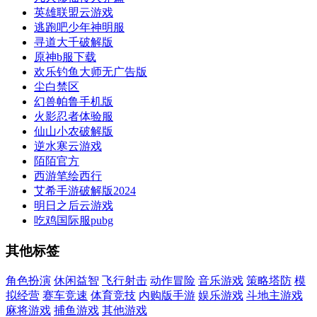
英雄联盟云游戏
逃跑吧少年神明服
寻道大千破解版
原神b服下载
欢乐钓鱼大师无广告版
尘白禁区
幻兽帕鲁手机版
火影忍者体验服
仙山小农破解版
逆水寒云游戏
陌陌官方
西游笔绘西行
艾希手游破解版2024
明日之后云游戏
吃鸡国际服pubg
其他标签
角色扮演
休闲益智
飞行射击
动作冒险
音乐游戏
策略塔防
模
拟经营
赛车竞速
体育竞技
内购版手游
娱乐游戏
斗地主游戏
麻将游戏
捕鱼游戏
其他游戏