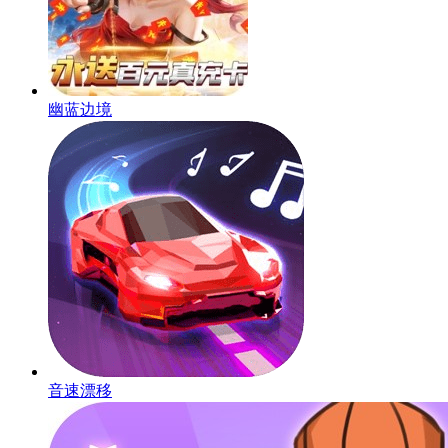
幽蓝边境
音速漂移