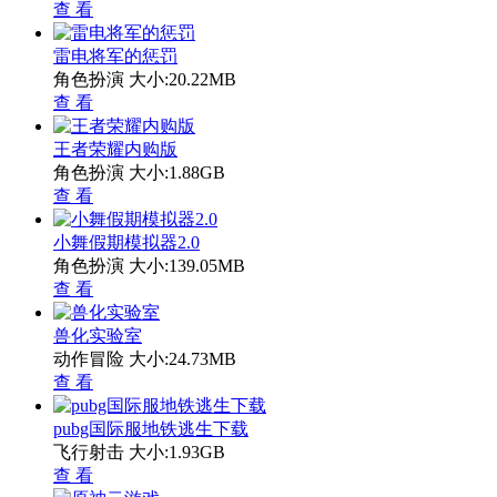
查 看
雷电将军的惩罚
角色扮演
大小:20.22MB
查 看
王者荣耀内购版
角色扮演
大小:1.88GB
查 看
小舞假期模拟器2.0
角色扮演
大小:139.05MB
查 看
兽化实验室
动作冒险
大小:24.73MB
查 看
pubg国际服地铁逃生下载
飞行射击
大小:1.93GB
查 看