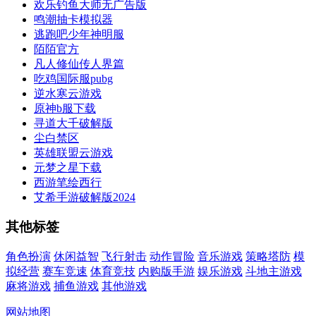
欢乐钓鱼大师无广告版
鸣潮抽卡模拟器
逃跑吧少年神明服
陌陌官方
凡人修仙传人界篇
吃鸡国际服pubg
逆水寒云游戏
原神b服下载
寻道大千破解版
尘白禁区
英雄联盟云游戏
元梦之星下载
西游笔绘西行
艾希手游破解版2024
其他标签
角色扮演
休闲益智
飞行射击
动作冒险
音乐游戏
策略塔防
模
拟经营
赛车竞速
体育竞技
内购版手游
娱乐游戏
斗地主游戏
麻将游戏
捕鱼游戏
其他游戏
网站地图