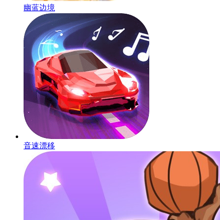
幽蓝边境
音速漂移