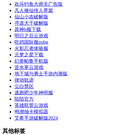
欢乐钓鱼大师无广告版
凡人修仙传人界篇
仙山小农破解版
寻道大千破解版
原神b服下载
明日之后云游戏
吃鸡国际服pubg
火影忍者体验服
元梦之星下载
幻兽帕鲁手机版
逆水寒云游戏
地下城与勇士手游内测版
律动轨迹
尘白禁区
逃跑吧少年神明服
陌陌官方
英雄联盟云游戏
鸣潮抽卡模拟器
艾希手游破解版2024
其他标签