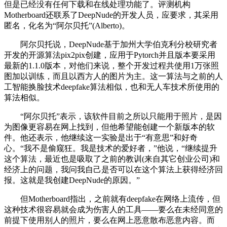
但是已经没有任何下载和在线处理功能了。评测机构
Motherboard还联系了DeepNude的开发人员，应要求，其采用
匿名，化名为“阿尔贝托”(Alberto)。
阿尔贝托说，DeepNude基于加州大学伯克利分校研究者
开发的开源算法pix2pix创建，应用于Pytorch并且版本要采用
最新的1.1.0版本，对他们来说，整个开发过程共使用1万张照
图加以训练，而且以西方人的图片为主。这一算法与之前的人
工智能换脸技术deepfake算法相似，也和无人车技术所使用的
算法相似。
“阿尔贝托”表示，该软件目前之所以只能用于照片，是因
为图像更容易在网上找到，但他希望能创建一个新版本的软
件。他还表示，他继续这一实验是出于“有意思”和好奇
心。“我不是偷窥狂。我是技术的爱好者，”他说，“继续提升
这个算法，最近也是吸取了之前的教训(来自其它创业公司)和
经济上的问题，我问我自己是否可以在这个算法上获得经济回
报。这就是我创建DeepNude的原因。”
但Motherboard指出，之前就有deepfake在网络上流传，但
这种技术很容易就会成为伤害人的工具——要么在未经同意的
前提下使用别人的照片，要么在网上恶意散布恶意内容。而