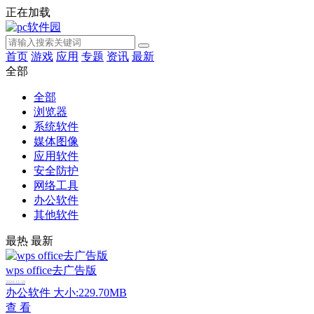
正在加载
首页
游戏
应用
专题
资讯
最新
全部
全部
浏览器
系统软件
媒体图像
应用软件
安全防护
网络工具
办公软件
其他软件
最热
最新
wps office去广告版
2024-11-18
办公软件
大小:229.70MB
查 看