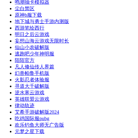
鸣潮抽卡模拟器
尘白禁区
原神b服下载
地下城与勇士手游内测版
西游笔绘西行
明日之后云游戏
妄想山海云游戏无限时长
仙山小农破解版
逃跑吧少年神明服
陌陌官方
凡人修仙传人界篇
幻兽帕鲁手机版
火影忍者体验服
寻道大千破解版
逆水寒云游戏
英雄联盟云游戏
律动轨迹
艾希手游破解版2024
吃鸡国际服pubg
欢乐钓鱼大师无广告版
元梦之星下载