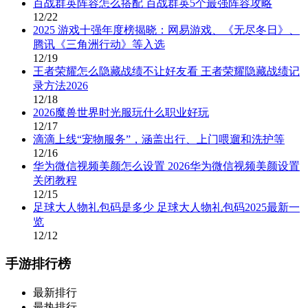
百战群英阵容怎么搭配 百战群英5个最强阵容攻略
12/22
2025 游戏十强年度榜揭晓：网易游戏、《无尽冬日》、
腾讯《三角洲行动》等入选
12/19
王者荣耀怎么隐藏战绩不让好友看 王者荣耀隐藏战绩记
录方法2026
12/18
2026魔兽世界时光服玩什么职业好玩
12/17
滴滴上线“宠物服务”，涵盖出行、上门喂遛和洗护等
12/16
华为微信视频美颜怎么设置 2026华为微信视频美颜设置
关闭教程
12/15
足球大人物礼包码是多少 足球大人物礼包码2025最新一
览
12/12
手游排行榜
最新排行
最热排行