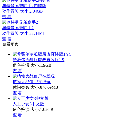
奥特曼兄弟联手2内购版
动作冒险
大小:2.04GB
查 看
奥特曼兄弟联手2
动作冒险
大小:22.34MB
查 看
查看更多
希薇尔冷狐版魔改直装版1.9g
角色扮演
大小:1.9GB
查 看
植物大战僵尸在线玩
休闲益智
大小:876.69MB
查 看
人工少女3中文版
角色扮演
大小:1.92GB
查 看