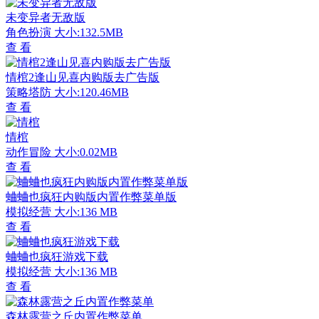
未变异者无敌版
角色扮演
大小:132.5MB
查 看
情棺2逢山见喜内购版去广告版
策略塔防
大小:120.46MB
查 看
情棺
动作冒险
大小:0.02MB
查 看
蛐蛐也疯狂内购版内置作弊菜单版
模拟经营
大小:136 MB
查 看
蛐蛐也疯狂游戏下载
模拟经营
大小:136 MB
查 看
森林露营之丘内置作弊菜单