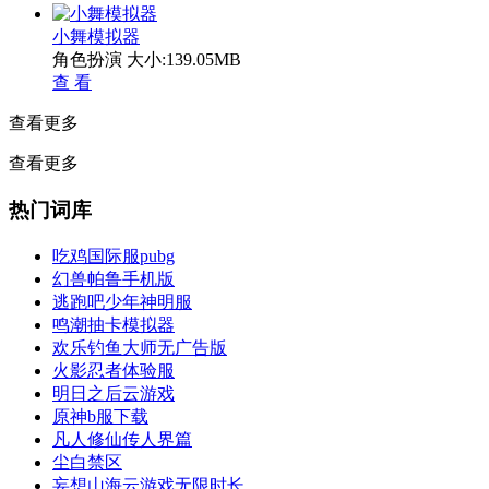
小舞模拟器
角色扮演
大小:139.05MB
查 看
查看更多
查看更多
热门词库
吃鸡国际服pubg
幻兽帕鲁手机版
逃跑吧少年神明服
鸣潮抽卡模拟器
欢乐钓鱼大师无广告版
火影忍者体验服
明日之后云游戏
原神b服下载
凡人修仙传人界篇
尘白禁区
妄想山海云游戏无限时长