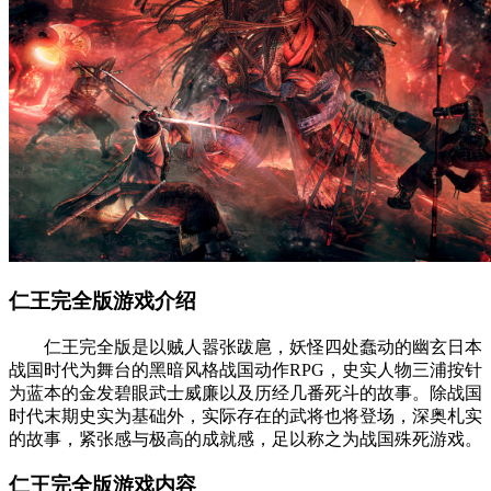
仁王完全版游戏介绍
仁王完全版是以贼人嚣张跋扈，妖怪四处蠢动的幽玄日本
战国时代为舞台的黑暗风格战国动作RPG，史实人物三浦按针
为蓝本的金发碧眼武士威廉以及历经几番死斗的故事。除战国
时代末期史实为基础外，实际存在的武将也将登场，深奥札实
的故事，紧张感与极高的成就感，足以称之为战国殊死游戏。
仁王完全版游戏内容