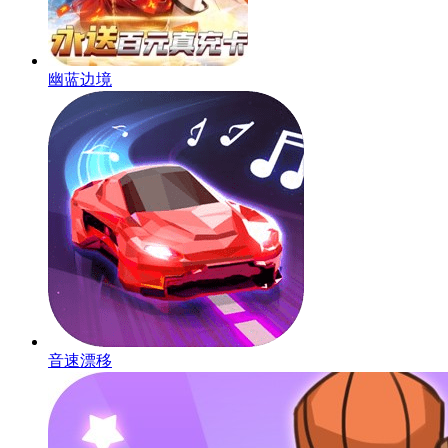
幽蓝边境
音速漂移