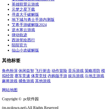
英雄联盟云游戏
元梦之星下载
寻道大千破解版
地下城与勇士手游内测版
艾希手游破解版2024
逆水寒云游戏
律动轨迹
西游笔绘西行
陌陌官方
仙山小农破解版
其他标签
角色扮演
休闲益智
飞行射击
动作冒险
音乐游戏
策略塔防
模
拟经营
赛车竞速
体育竞技
内购版手游
娱乐游戏
斗地主游戏
麻将游戏
捕鱼游戏
其他游戏
网站地图
Copyright © pc软件园
(m.pcdown.net).All Rights Reserved