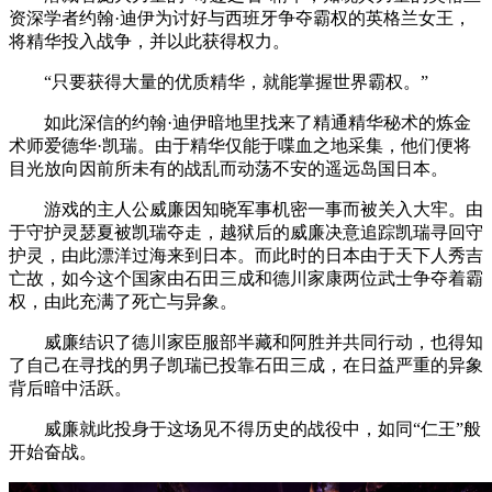
资深学者约翰·迪伊为讨好与西班牙争夺霸权的英格兰女王，
将精华投入战争，并以此获得权力。
“只要获得大量的优质精华，就能掌握世界霸权。”
如此深信的约翰·迪伊暗地里找来了精通精华秘术的炼金
术师爱德华·凯瑞。由于精华仅能于喋血之地采集，他们便将
目光放向因前所未有的战乱而动荡不安的遥远岛国日本。
游戏的主人公威廉因知晓军事机密一事而被关入大牢。由
于守护灵瑟夏被凯瑞夺走，越狱后的威廉决意追踪凯瑞寻回守
护灵，由此漂洋过海来到日本。而此时的日本由于天下人秀吉
亡故，如今这个国家由石田三成和德川家康两位武士争夺着霸
权，由此充满了死亡与异象。
威廉结识了德川家臣服部半藏和阿胜并共同行动，也得知
了自己在寻找的男子凯瑞已投靠石田三成，在日益严重的异象
背后暗中活跃。
威廉就此投身于这场见不得历史的战役中，如同“仁王”般
开始奋战。