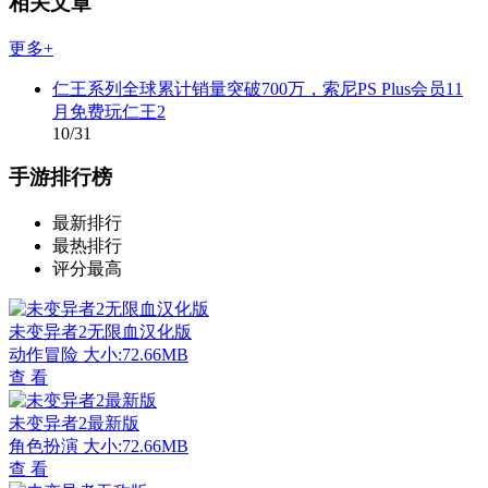
相关文章
更多+
仁王系列全球累计销量突破700万，索尼PS Plus会员11
月免费玩仁王2
10/31
手游排行榜
最新排行
最热排行
评分最高
未变异者2无限血汉化版
动作冒险
大小:72.66MB
查 看
未变异者2最新版
角色扮演
大小:72.66MB
查 看