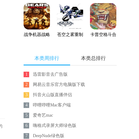
清重制版
机版下载
版
战争机器战略
苍空之雾重制
卡普空格斗合
版
版
集
本类周排行
本类总排行
1
迅雷影音去广告版
2
网易云音乐官方电脑版下载
3
抖音火山版直播伴侣
4
哔哩哔哩Mac客户端
5
爱奇艺mac
6
嗨格式录屏大师绿色版
的
7
DeepNude绿色版