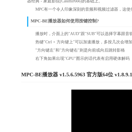
器经典 - 家庭影院(Casimir666)的基础上。
MPC有一个令人印象深刻的音频和视频过滤器，这使
MPC-BE播放器如何使用按键控制?
播放时，介面上的"AUD"跟"SUB"可以选择字幕跟音轨
热键"Ctrl + 方向键上"可以加速播放，多按几次会增加播
"方向键左"和"方向键右"则是向前或向后跳转影格
右下角如果出现"GPU"图示的话代表有启用硬体解码
MPC-BE播放器 v1.5.6.5963 官方版64位 v1.8.