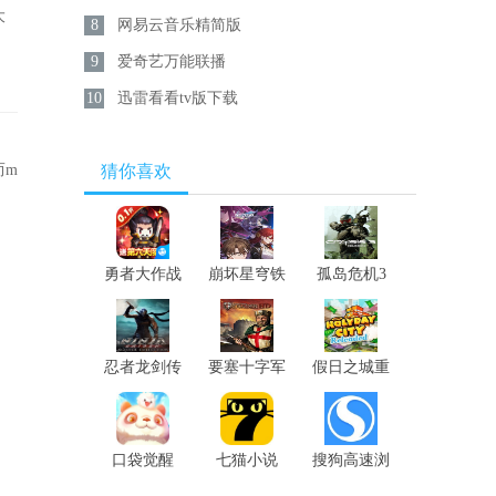
大
8
网易云音乐精简版
9
爱奇艺万能联播
10
迅雷看看tv版下载
而m
猜你喜欢
勇者大作战
崩坏星穹铁
孤岛危机3
道
重制版
忍者龙剑传
要塞十字军
假日之城重
大师合集
高清版
制版
口袋觉醒
七猫小说
搜狗高速浏
览器