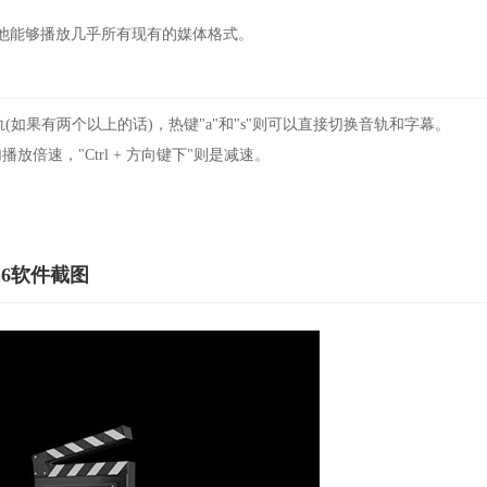
他能够播放几乎所有现有的媒体格式。
(如果有两个以上的话)，热键"a"和"s"则可以直接切换音轨和字幕。
放倍速，"Ctrl + 方向键下"则是减速。
9.16软件截图