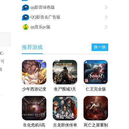
qq影音绿色版
QQ影音去广告版
qq音乐pc版
推荐游戏
换一换
C-
，可
清
少年西游记变
丧尸围城3天
仁王完全版
态服
启版
生化危机0高
古龙群侠传单
死亡之屋重制