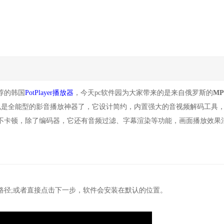
荐的韩国
PotPlayer播放器
，今天pc软件园为大家带来的是来自俄罗斯的
MP
k Edition，可以说是全能型的影音播放神器了，它设计简约，内置强大的音视频解码工具
不卡顿，除了编码器，它还有音频过滤、字幕渲染等功能，画面播放效果
。
径;或者直接点击下一步，软件会安装在默认的位置。