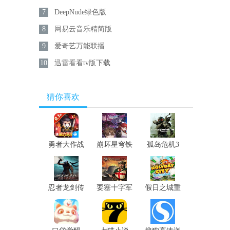
7
DeepNude绿色版
8
网易云音乐精简版
9
爱奇艺万能联播
10
迅雷看看tv版下载
猜你喜欢
勇者大作战
崩坏星穹铁
孤岛危机3
道
重制版
忍者龙剑传
要塞十字军
假日之城重
大师合集
高清版
制版