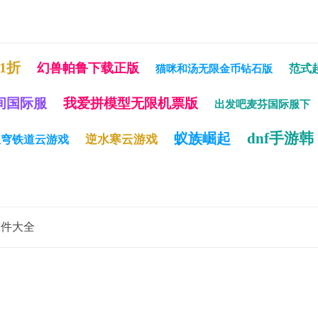
1折
幻兽帕鲁下载正版
范式
猫咪和汤无限金币钻石版
间国际服
我爱拼模型无限机票版
出发吧麦芬国际服下
dnf手游韩
蚁族崛起
逆水寒云游戏
星穹铁道云游戏
软件大全