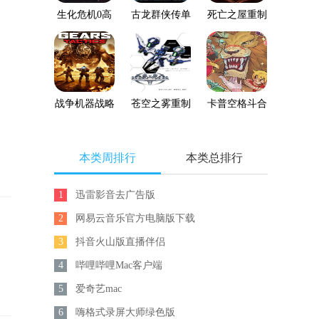
生化危机0高
古龙群侠传单
死亡之屋重制
清重制版
机版下载
版
战争机器战略
苍空之雾重制
卡普空格斗合
版
版
集
本类周排行
本类总排行
1
迅雷影音去广告版
2
网易云音乐官方电脑版下载
3
抖音火山版直播伴侣
4
哔哩哔哩Mac客户端
5
爱奇艺mac
6
嗨格式录屏大师绿色版