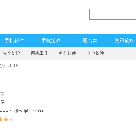
手机软件
手机游戏
专题合集
资讯攻略
安全防护
网络工具
办公软件
其他软件
v1.0.5
中文
图像
//www.xunjieshipin.com/do
iver