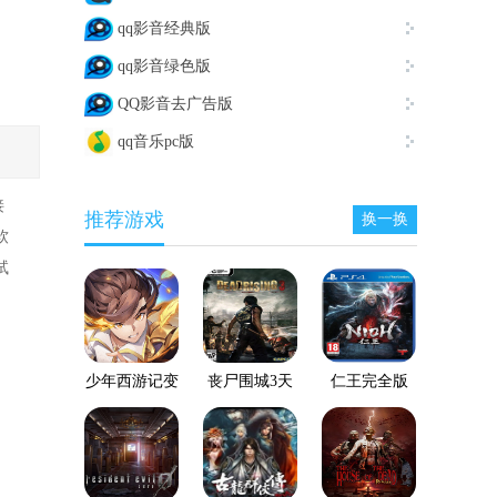
qq影音经典版
qq影音绿色版
QQ影音去广告版
qq音乐pc版
接
推荐游戏
换一换
软
试
少年西游记变
丧尸围城3天
仁王完全版
态服
启版