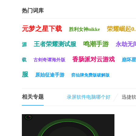
热门词库
元梦之星下载
荣耀崛起0.
胜利女神nikke
鸣潮手游
王者荣耀测试服
永劫无
源
香肠派对云游戏
崩坏
载
古剑奇谭海外版
服
原始征途手游
弈仙牌免费版破解版
相关专题
录屏软件电脑哪个好
迅捷