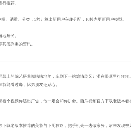
进行推荐。
掘、消重、分类，5秒计算出新用户兴趣分配，10秒内更新用户模型。
当地居民。
荐其感兴趣的资讯。
幕上的综艺捂着嘴咯咯地笑，车到下一站煽情剧又让泪在眼眶里打转转
量就能看过瘾，比男朋友还贴心。
看个视频你还出广告，他一定会和你拼命。西瓜视频官方下载老版本看
下载老版本推荐的美妆与下厨攻略，把手机丢一边做家务，后来发现被