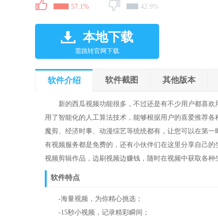
57.1%
42.9%
本地下载
需跳转官网下载
软件截图
其他版本
软件介绍
新的西瓜视频功能很多，不过还是有不少用户都喜欢
用了智能化的人工算法技术，能够根据用户的喜爱推荐各
魔剪、经济时事、动漫综艺等统统都有，让您可以在第一
有视频服务都是免费的，还有小伙伴们在这里分享自己的生
视频剪辑作品，边刷视频边赚钱，随时在视频中获取各种
软件特点
-海量视频，为你精心挑选；
-15秒小视频，记录精彩瞬间；