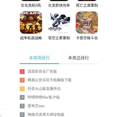
生化危机0高
古龙群侠传单
死亡之屋重制
清重制版
机版下载
版
战争机器战略
苍空之雾重制
卡普空格斗合
版
版
集
本类周排行
本类总排行
1
迅雷影音去广告版
2
网易云音乐官方电脑版下载
3
抖音火山版直播伴侣
4
哔哩哔哩Mac客户端
5
爱奇艺mac
6
嗨格式录屏大师绿色版
,