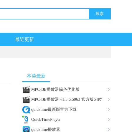
最近更新
本类最新
MPC-BE播放器绿色优化版
MPC-BE播放器 v1.5.6.5963 官方版64位
quicktime最新版官方下载
QuickTimePlayer
quicktime播放器