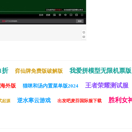
1折
我爱拼模型无限机票版
弈仙牌免费版破解版
王者荣耀测试服
海外版
猫咪和汤内置菜单版2024
胜利女
逆水寒云游戏
出发吧麦芬国际服下载
式起源