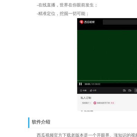
-在线直播，世界在你眼前发生；
-精准定位，挖掘一切可能；
软件介绍
西瓜视频官方下载老版本是一个开眼界、涨知识的视频平