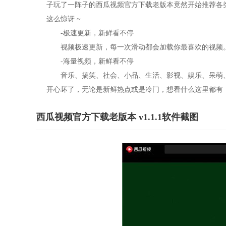
子玩了一阵子的西瓜视频官方下载老版本竟然开始推荐各
这么惊讶 ~
-极速更新，新鲜看不停
视频极速更新，每一次滑动都会加载你最喜欢的视频
-海量视频，新鲜看不停
音乐、搞笑、社会、小品、生活、影视、娱乐、呆萌、游
开心坏了，无论是新鲜热点或是冷门，想看什么这里都有
西瓜视频官方下载老版本 v1.1.1软件截图