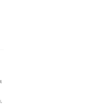
。
视
儿