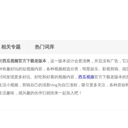
相关专题
热门词库
用
西瓜视频官方下载老版本
，这一版本设计会更清爽，并且没有广告，它
种有趣好玩的短视频内容，各种视频精选分类，明星娱乐、影视剪辑、搞
时间发现更多好玩、好吃和好看的视频内容，
西瓜视频
官方下载老版本的
活小视频，剪辑自己的清新vlog为自己涨粉，吸引更多关注，各种原创
生活趣味，感兴趣的伙伴们就快来一起加入吧！