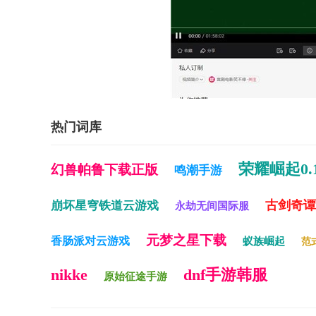
热门词库
荣耀崛起0.
幻兽帕鲁下载正版
鸣潮手游
古剑奇谭
崩坏星穹铁道云游戏
永劫无间国际服
元梦之星下载
香肠派对云游戏
蚁族崛起
范
nikke
dnf手游韩服
原始征途手游