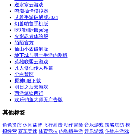
逆水寒云游戏
鸣潮抽卡模拟器
艾希手游破解版2024
幻兽帕鲁手机版
吃鸡国际服pubg
火影忍者体验服
陌陌官方
仙山小农破解版
地下城与勇士手游内测版
英雄联盟云游戏
凡人修仙传人界篇
尘白禁区
原神b服下载
明日之后云游戏
西游笔绘西行
欢乐钓鱼大师无广告版
其他标签
角色扮演
休闲益智
飞行射击
动作冒险
音乐游戏
策略塔防
模
拟经营
赛车竞速
体育竞技
内购版手游
娱乐游戏
斗地主游戏