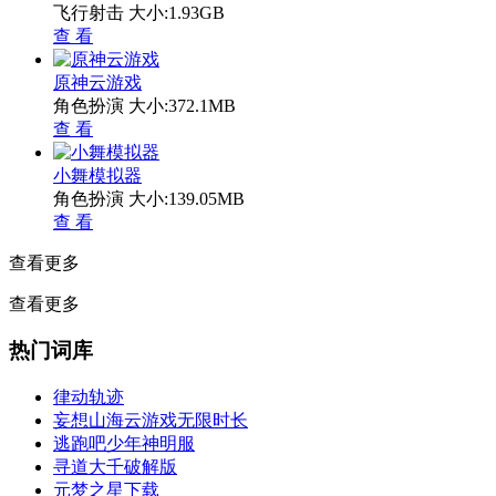
飞行射击
大小:1.93GB
查 看
原神云游戏
角色扮演
大小:372.1MB
查 看
小舞模拟器
角色扮演
大小:139.05MB
查 看
查看更多
查看更多
热门词库
律动轨迹
妄想山海云游戏无限时长
逃跑吧少年神明服
寻道大千破解版
元梦之星下载