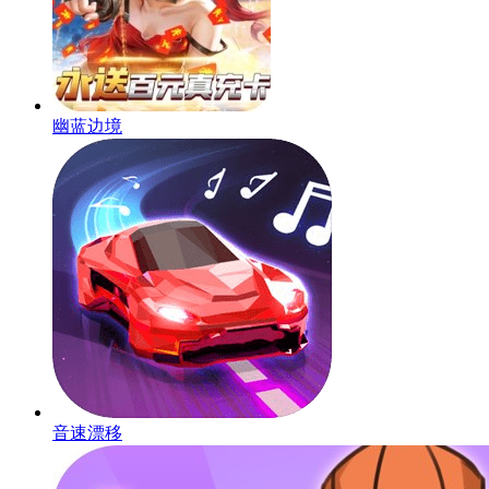
幽蓝边境
音速漂移