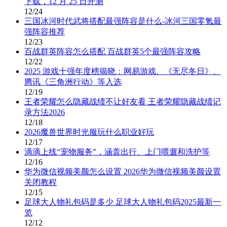
下载，12 月 25 日开测
12/24
三国冰河时代武将搭配最强阵容是什么-冰河三国零氪最
强阵容推荐
12/23
百战群英阵容怎么搭配 百战群英5个最强阵容攻略
12/22
2025 游戏十强年度榜揭晓：网易游戏、《无尽冬日》、
腾讯《三角洲行动》等入选
12/19
王者荣耀怎么隐藏战绩不让好友看 王者荣耀隐藏战绩记
录方法2026
12/18
2026魔兽世界时光服玩什么职业好玩
12/17
滴滴上线“宠物服务”，涵盖出行、上门喂遛和洗护等
12/16
华为微信视频美颜怎么设置 2026华为微信视频美颜设置
关闭教程
12/15
足球大人物礼包码是多少 足球大人物礼包码2025最新一
览
12/12