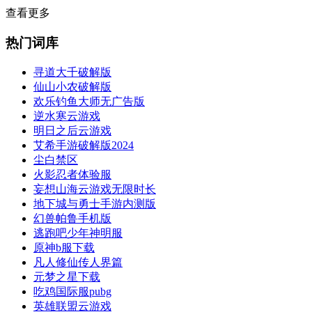
查看更多
热门词库
寻道大千破解版
仙山小农破解版
欢乐钓鱼大师无广告版
逆水寒云游戏
明日之后云游戏
艾希手游破解版2024
尘白禁区
火影忍者体验服
妄想山海云游戏无限时长
地下城与勇士手游内测版
幻兽帕鲁手机版
逃跑吧少年神明服
原神b服下载
凡人修仙传人界篇
元梦之星下载
吃鸡国际服pubg
英雄联盟云游戏