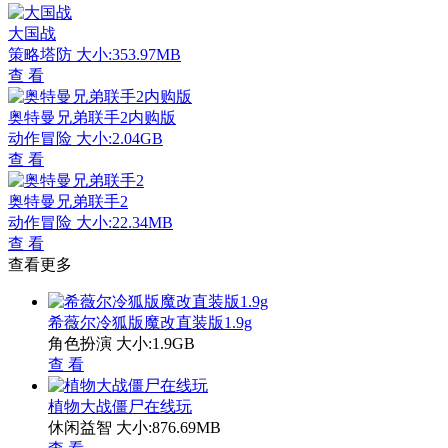
大国战
策略塔防
大小:353.97MB
查 看
奥特曼兄弟联手2内购版
动作冒险
大小:2.04GB
查 看
奥特曼兄弟联手2
动作冒险
大小:22.34MB
查 看
查看更多
希薇尔冷狐版魔改直装版1.9g
角色扮演
大小:1.9GB
查 看
植物大战僵尸在线玩
休闲益智
大小:876.69MB