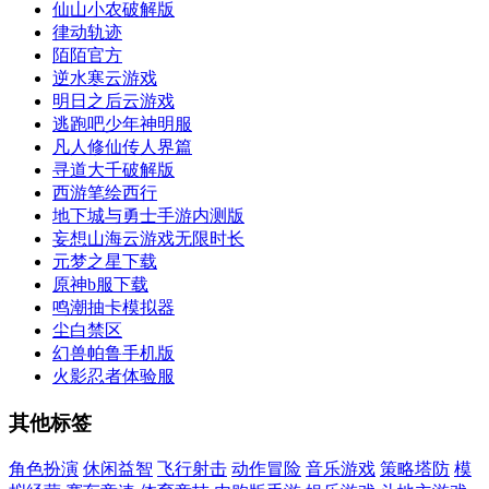
仙山小农破解版
律动轨迹
陌陌官方
逆水寒云游戏
明日之后云游戏
逃跑吧少年神明服
凡人修仙传人界篇
寻道大千破解版
西游笔绘西行
地下城与勇士手游内测版
妄想山海云游戏无限时长
元梦之星下载
原神b服下载
鸣潮抽卡模拟器
尘白禁区
幻兽帕鲁手机版
火影忍者体验服
其他标签
角色扮演
休闲益智
飞行射击
动作冒险
音乐游戏
策略塔防
模