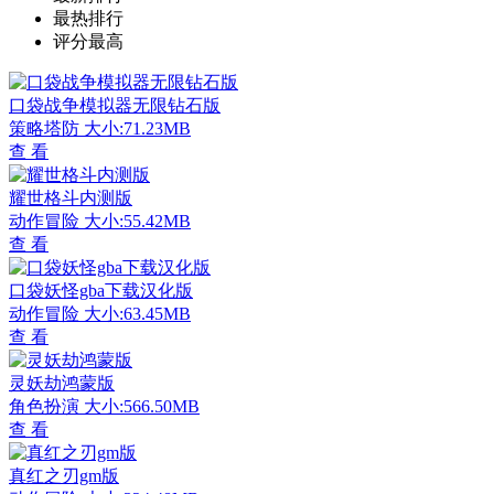
最热排行
评分最高
口袋战争模拟器无限钻石版
策略塔防
大小:71.23MB
查 看
耀世格斗内测版
动作冒险
大小:55.42MB
查 看
口袋妖怪gba下载汉化版
动作冒险
大小:63.45MB
查 看
灵妖劫鸿蒙版
角色扮演
大小:566.50MB
查 看
真红之刃gm版