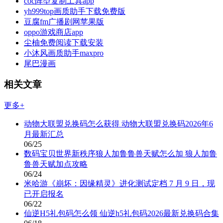
coc阵型复制工具app
yh999top画质助手下载免费版
豆腐fm广播剧网苹果版
oppo游戏商店app
尘柚免费阅读下载安装
小沐风画质助手maxpro
尾巴漫画
相关文章
更多+
动物大联盟兑换码怎么获得 动物大联盟兑换码2026年6
月最新汇总
06/25
数码宝贝世界新秩序狼人加鲁鲁兽天赋怎么加 狼人加鲁
鲁兽天赋加点攻略
06/24
米哈游《崩坏：因缘精灵》进化测试定档 7 月 9 日，现
已开启报名
06/22
仙逆H5礼包码怎么领 仙逆h5礼包码2026最新兑换码合集