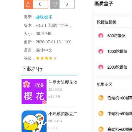
0
0
类型：
趣味娱乐
版本：v3.2.1 无需广告任务版
大小：38.70MB
更新：2026-07-01 16:11:00
语言：简体中文
等级：
下载排行
斗罗大陆樱花动
漫
32.37MB
v4.2.7.0
小鸡模拟器去广
告版
68.97MB
v1.9.2