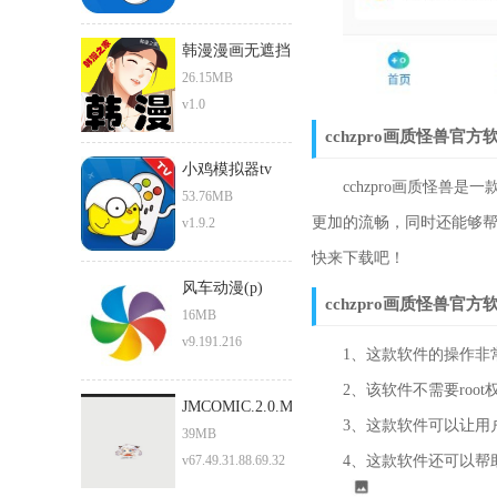
韩漫漫画无遮挡
免费
26.15MB
v1.0
cchzpro画质怪兽官
小鸡模拟器tv
cchzpro画质怪兽是
53.76MB
更加的流畅，同时还能够
v1.9.2
快来下载吧！
风车动漫(p)
cchzpro画质怪兽官
16MB
v9.191.216
1、这款软件的操作非常
2、该软件不需要root
JMCOMIC.2.0.MIC
3、这款软件可以让用户
39MB
v67.49.31.88.69.32
4、这款软件还可以帮助