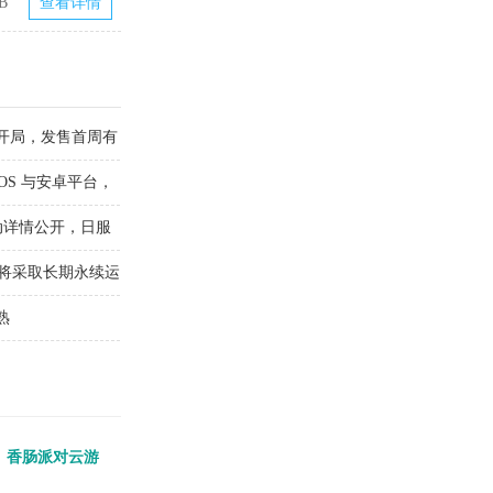
B
查看详情
预购开局，发售首周有
OS 与安卓平台，
动详情公开，日服
，将采取长期永续运
熟
香肠派对云游