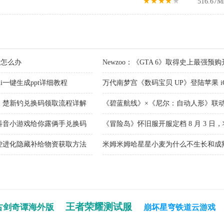
516.67M
对怎么办
Newzoo：《GTA 6》取得史上最强
望售出 3700 万-5100 万份
imi一键生成ppt详细教程
万代南梦宫《数码宝贝 UP》登陆苹果 i
主打数码兽收集养成与进化
 楚新钓兑换码领取流程详解
《碧蓝航线》×《尼尔：自动人形》联
7 月 16 日上线
抖音小游戏给你露俩手兑换码
《冒险岛》怀旧服开服定档 8 月 3 日
营模式
控进化隐藏补给物资获取方法
米姆米姆哈星星小麦为什么不生长和成
王者荣耀测试服
古剑奇谭海外版
崩坏星穹铁道云游戏