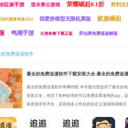
荣耀崛起0.1折
始征途手游
胜利女神
逆水寒云游戏
蚁族崛起
我爱拼模型无限机票版
汤内置菜单版2024
服
鸣潮手游
弈仙牌免费版破解版
幻兽帕鲁下载正版
全的免费追漫软件
最全的免费追漫软件有哪些呢·本专题为您提供了最全的
安装大全，包含了各种好用的可以免费追看漫画的app，
画资源非常齐全，还有很多人性化的自定义漫画阅读模式
型...