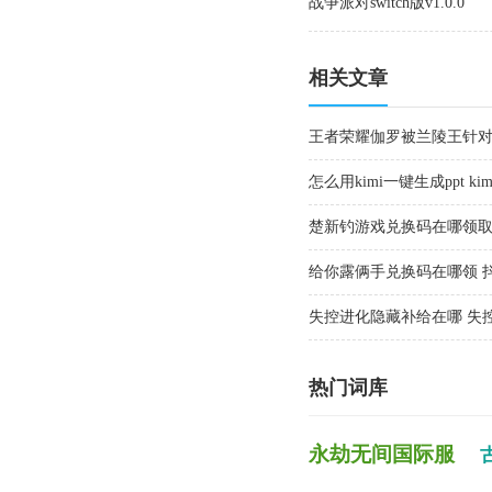
战争派对switch版v1.0.0
相关文章
王者荣耀伽罗被兰陵王针
怎么用kimi一键生成ppt k
楚新钓游戏兑换码在哪领取
给你露俩手兑换码在哪领 
大全
失控进化隐藏补给在哪 失
热门词库
永劫无间国际服