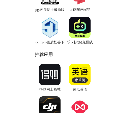
pgt画质助手最新版
元阅漫画APP
cchzpro画质怪兽下
乐享快游(免排队
载
版)
推荐应用
得物网上商城
傻瓜英语