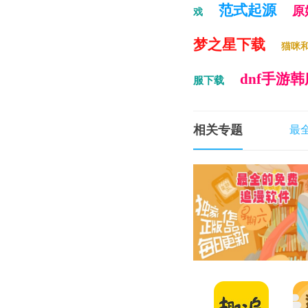
范式起源
原
戏
梦之星下载
猫咪和
dnf手游韩
服下载
相关专题
最