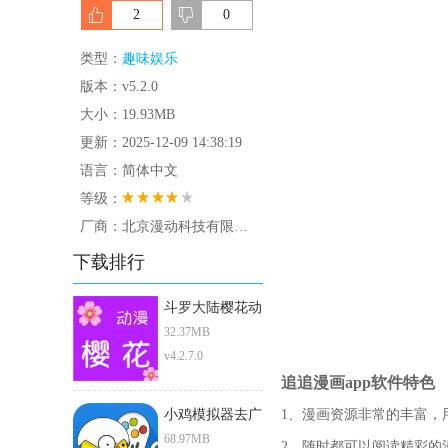
2
0
类型：
趣味娱乐
版本：v5.2.0
大小：19.93MB
更新：2025-12-09 14:38:19
语言：简体中文
等级：
厂商：北京漫动科技有限公司
下载排行
斗罗大陆樱花动
漫
32.37MB
v4.2.7.0
追追漫画app软件特色
小鸡模拟器去广
1、漫画资源非常的丰富，
告版
68.97MB
2、随时都可以阅读精彩的