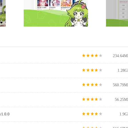
234.64M
1.28G
560.79M
56.25M
.0.0
1.9G