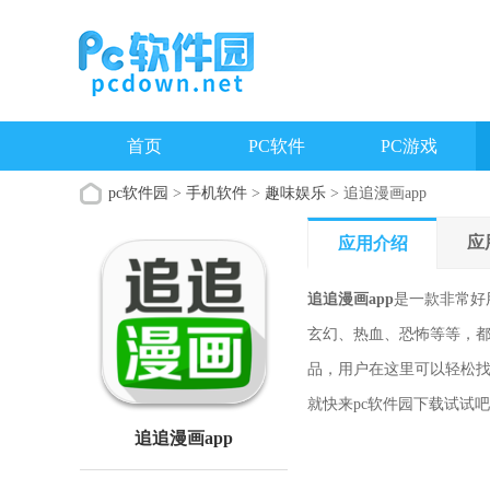
首页
PC软件
PC游戏
pc软件园
>
手机软件
>
趣味娱乐
> 追追漫画app
应
应用介绍
追追漫画app
是一款非常好
玄幻、热血、恐怖等等，
品，用户在这里可以轻松找
就快来pc软件园下载试试
追追漫画app