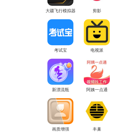
大疆飞行模拟器
剪影
考试宝
电视派
新漂流瓶
阿姨一点通
画质增强
丰巢