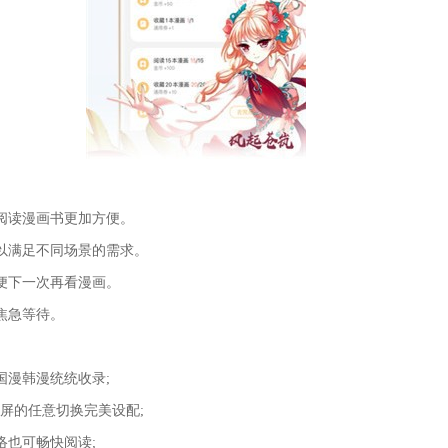
阅读漫画书更加方便。
以满足不同场景的需求。
便下一次再看漫画。
焦急等待。
国漫韩漫统统收录;
竖屏的任意切换完美设配;
络也可畅快阅读;