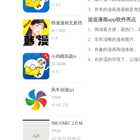
v1.9.2
3、所有的漫画资源都是免
追追漫画app软件亮点
韩漫漫画无遮挡
1、阅读最方便，最热门，
免费
26.15MB
v1.0
2、非常清晰的漫画图片。
3、有趣的漫画阅读体验。
小鸡模拟器tv
4、在舒适的环境下，让漫
53.76MB
v1.9.2
风车动漫(p)
16MB
v9.191.216
JMCOMIC.2.0.MIC
39MB
v67.49.31.88.69.32