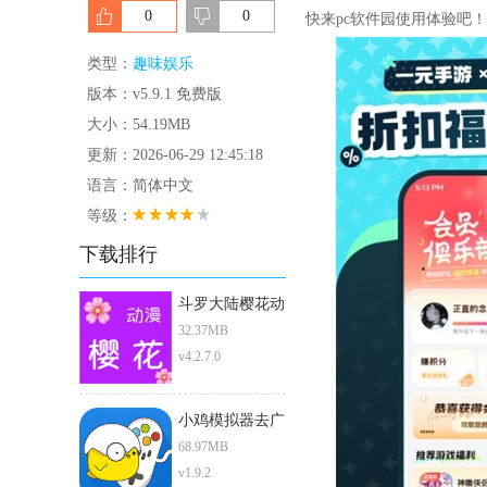
0
0
快来pc软件园使用体验吧！
类型：
趣味娱乐
版本：v5.9.1 免费版
大小：54.19MB
更新：2026-06-29 12:45:18
语言：简体中文
等级：
下载排行
斗罗大陆樱花动
漫
32.37MB
v4.2.7.0
小鸡模拟器去广
告版
68.97MB
v1.9.2