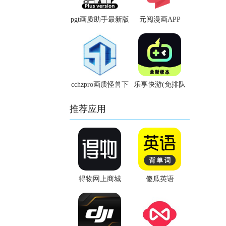
pgt画质助手最新版
元阅漫画APP
cchzpro画质怪兽下
乐享快游(免排队
载
版)
推荐应用
得物网上商城
傻瓜英语