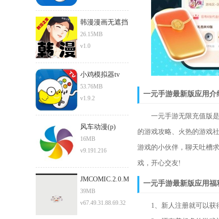
韩漫漫画无遮挡
免费
26.15MB
v1.0
小鸡模拟器tv
53.76MB
一元手游最新版应用介
v1.9.2
一元手游无限充值版是一
风车动漫(p)
的游戏攻略、火热的游戏
16MB
游戏的小伙伴，聊天吐槽
v9.191.216
戏，开心交友!
JMCOMIC.2.0.MIC
一元手游最新版应用福
39MB
v67.49.31.88.69.32
1、新人注册就可以获得