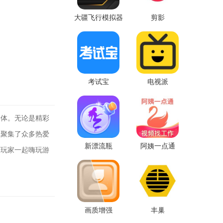
大疆飞行模拟器
剪影
考试宝
电视派
体。无论是精彩
里聚集了众多热爱
新漂流瓶
阿姨一点通
万玩家一起嗨玩游
画质增强
丰巢