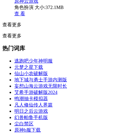
原神云游戏
角色扮演
大小:372.1MB
查 看
查看更多
查看更多
热门词库
逃跑吧少年神明服
元梦之星下载
仙山小农破解版
地下城与勇士手游内测版
妄想山海云游戏无限时长
艾希手游破解版2024
鸣潮抽卡模拟器
凡人修仙传人界篇
明日之后云游戏
幻兽帕鲁手机版
尘白禁区
原神b服下载