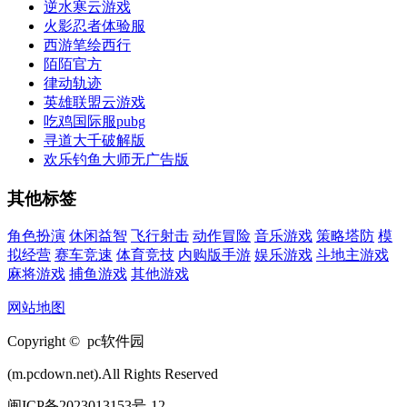
逆水寒云游戏
火影忍者体验服
西游笔绘西行
陌陌官方
律动轨迹
英雄联盟云游戏
吃鸡国际服pubg
寻道大千破解版
欢乐钓鱼大师无广告版
其他标签
角色扮演
休闲益智
飞行射击
动作冒险
音乐游戏
策略塔防
模
拟经营
赛车竞速
体育竞技
内购版手游
娱乐游戏
斗地主游戏
麻将游戏
捕鱼游戏
其他游戏
网站地图
Copyright © pc软件园
(m.pcdown.net).All Rights Reserved
闽ICP备2023013153号-12