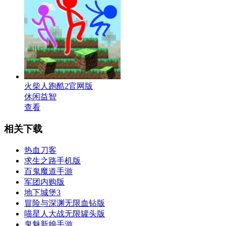
火柴人跑酷2官网版
休闲益智
查看
相关下载
热血刀客
求生之路手机版
百鬼魔道手游
军团内购版
地下城堡3
冒险与深渊无限血钻版
喵星人大战无限罐头版
鬼魅新娘手游