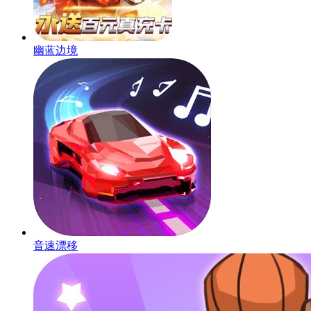
幽蓝边境
音速漂移