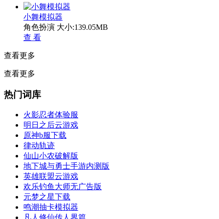
小舞模拟器
角色扮演
大小:139.05MB
查 看
查看更多
查看更多
热门词库
火影忍者体验服
明日之后云游戏
原神b服下载
律动轨迹
仙山小农破解版
地下城与勇士手游内测版
英雄联盟云游戏
欢乐钓鱼大师无广告版
元梦之星下载
鸣潮抽卡模拟器
凡人修仙传人界篇