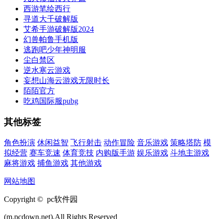
西游笔绘西行
寻道大千破解版
艾希手游破解版2024
幻兽帕鲁手机版
逃跑吧少年神明服
尘白禁区
逆水寒云游戏
妄想山海云游戏无限时长
陌陌官方
吃鸡国际服pubg
其他标签
角色扮演
休闲益智
飞行射击
动作冒险
音乐游戏
策略塔防
模
拟经营
赛车竞速
体育竞技
内购版手游
娱乐游戏
斗地主游戏
麻将游戏
捕鱼游戏
其他游戏
网站地图
Copyright © pc软件园
(m.pcdown.net).All Rights Reserved