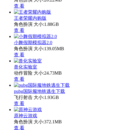
查 看
王者荣耀内购版
角色扮演
大小:1.88GB
查 看
小舞假期模拟器2.0
角色扮演
大小:139.05MB
查 看
兽化实验室
动作冒险
大小:24.73MB
查 看
pubg国际服地铁逃生下载
飞行射击
大小:1.93GB
查 看
原神云游戏
角色扮演
大小:372.1MB
查 看