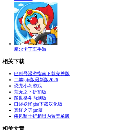
摩尔卡丁车手游
相关下载
巴别号漫游指南下载完整版
二羊jojo版最新版2026
恐龙小岛游戏
荒无之下折扣版
耀世格斗内测版
口袋妖怪gba下载汉化版
真红之刃gm版
疾风骑士折相思内置菜单版
相关文章