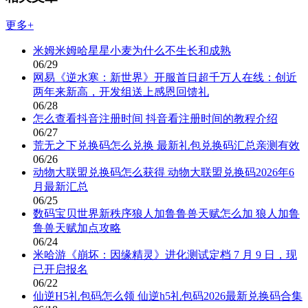
更多+
米姆米姆哈星星小麦为什么不生长和成熟
06/29
网易《逆水寒：新世界》开服首日超千万人在线：创近
两年来新高，开发组送上感恩回馈礼
06/28
怎么查看抖音注册时间 抖音看注册时间的教程介绍
06/27
荒无之下兑换码怎么兑换 最新礼包兑换码汇总亲测有效
06/26
动物大联盟兑换码怎么获得 动物大联盟兑换码2026年6
月最新汇总
06/25
数码宝贝世界新秩序狼人加鲁鲁兽天赋怎么加 狼人加鲁
鲁兽天赋加点攻略
06/24
米哈游《崩坏：因缘精灵》进化测试定档 7 月 9 日，现
已开启报名
06/22
仙逆H5礼包码怎么领 仙逆h5礼包码2026最新兑换码合集