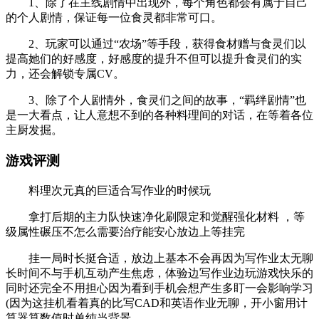
1、除了在主线剧情中出现外，每个角色都会有属于自己
的个人剧情，保证每一位食灵都非常可口。
2、玩家可以通过“农场”等手段，获得食材赠与食灵们以
提高她们的好感度，好感度的提升不但可以提升食灵们的实
力，还会解锁专属CV。
3、除了个人剧情外，食灵们之间的故事，“羁绊剧情”也
是一大看点，让人意想不到的各种料理间的对话，在等着各位
主厨发掘。
游戏评测
料理次元真的巨适合写作业的时候玩
拿打后期的主力队快速净化刷限定和觉醒强化材料 ，等
级属性碾压不怎么需要治疗能安心放边上等挂完
挂一局时长挺合适，放边上基本不会再因为写作业太无聊
长时间不与手机互动产生焦虑，体验边写作业边玩游戏快乐的
同时还完全不用担心因为看到手机会想产生多盯一会影响学习
(因为这挂机看着真的比写CAD和英语作业无聊，开小窗用计
算器算数值时单纯当背景