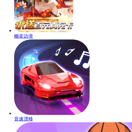
幽蓝边境
音速漂移