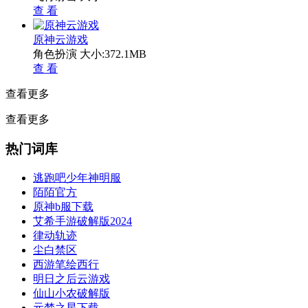
查 看
原神云游戏
角色扮演
大小:372.1MB
查 看
查看更多
查看更多
热门词库
逃跑吧少年神明服
陌陌官方
原神b服下载
艾希手游破解版2024
律动轨迹
尘白禁区
西游笔绘西行
明日之后云游戏
仙山小农破解版
元梦之星下载