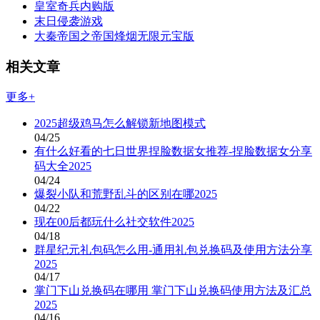
皇室奇兵内购版
末日侵袭游戏
大秦帝国之帝国烽烟无限元宝版
相关文章
更多+
2025超级鸡马怎么解锁新地图模式
04/25
有什么好看的七日世界捏脸数据女推荐-捏脸数据女分享
码大全2025
04/24
爆裂小队和荒野乱斗的区别在哪2025
04/22
现在00后都玩什么社交软件2025
04/18
群星纪元礼包码怎么用-通用礼包兑换码及使用方法分享
2025
04/17
掌门下山兑换码在哪用 掌门下山兑换码使用方法及汇总
2025
04/16