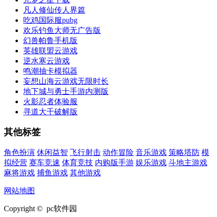
凡人修仙传人界篇
吃鸡国际服pubg
欢乐钓鱼大师无广告版
幻兽帕鲁手机版
英雄联盟云游戏
逆水寒云游戏
鸣潮抽卡模拟器
妄想山海云游戏无限时长
地下城与勇士手游内测版
火影忍者体验服
寻道大千破解版
其他标签
角色扮演
休闲益智
飞行射击
动作冒险
音乐游戏
策略塔防
模
拟经营
赛车竞速
体育竞技
内购版手游
娱乐游戏
斗地主游戏
麻将游戏
捕鱼游戏
其他游戏
网站地图
Copyright © pc软件园