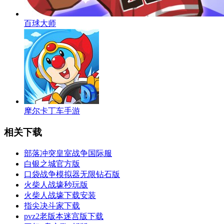
百球大师
摩尔卡丁车手游
相关下载
部落冲突皇室战争国际服
白银之城官方版
口袋战争模拟器无限钻石版
火柴人战壕秒玩版
火柴人战壕下载安装
指尖决斗家下载
pvz2老版本迷宫版下载