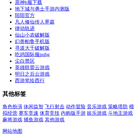
原神b服下载
地下城与勇士手游内测版
陌陌官方
凡人修仙传人界篇
律动轨迹
仙山小农破解版
幻兽帕鲁手机版
寻道大千破解版
吃鸡国际服pubg
尘白禁区
英雄联盟云游戏
明日之后云游戏
西游笔绘西行
其他标签
角色扮演
休闲益智
飞行射击
动作冒险
音乐游戏
策略塔防
模
拟经营
赛车竞速
体育竞技
内购版手游
娱乐游戏
斗地主游戏
麻将游戏
捕鱼游戏
其他游戏
网站地图