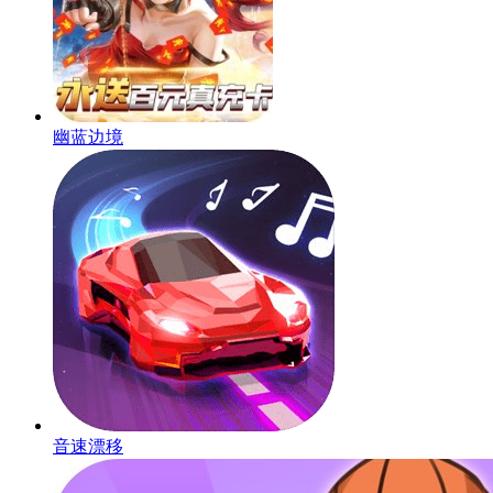
幽蓝边境
音速漂移