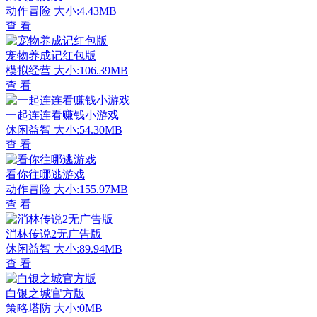
动作冒险
大小:4.43MB
查 看
宠物养成记红包版
模拟经营
大小:106.39MB
查 看
一起连连看赚钱小游戏
休闲益智
大小:54.30MB
查 看
看你往哪逃游戏
动作冒险
大小:155.97MB
查 看
消林传说2无广告版
休闲益智
大小:89.94MB
查 看
白银之城官方版
策略塔防
大小:0MB