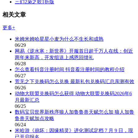
三幻2枭之歌1折版
相关文章
更多+
米姆米姆哈星星小麦为什么不生长和成熟
06/29
网易《逆水寒：新世界》开服首日超千万人在线：创近
两年来新高，开发组送上感恩回馈礼
06/28
怎么查看抖音注册时间 抖音看注册时间的教程介绍
06/27
荒无之下兑换码怎么兑换 最新礼包兑换码汇总亲测有效
06/26
动物大联盟兑换码怎么获得 动物大联盟兑换码2026年6
月最新汇总
06/25
数码宝贝世界新秩序狼人加鲁鲁兽天赋怎么加 狼人加鲁
鲁兽天赋加点攻略
06/24
米哈游《崩坏：因缘精灵》进化测试定档 7 月 9 日，现
已开启报名