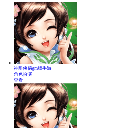
神雕侠侣gm版手游
角色扮演
查看