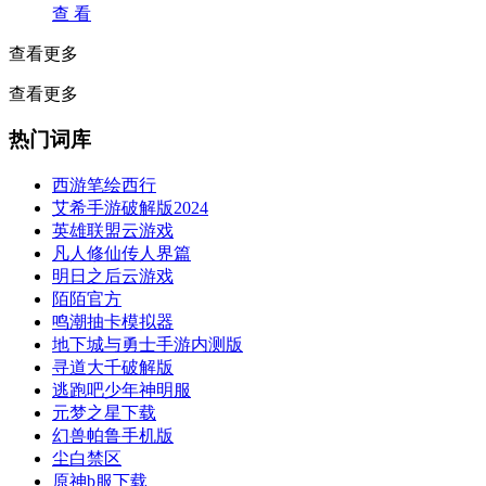
查 看
查看更多
查看更多
热门词库
西游笔绘西行
艾希手游破解版2024
英雄联盟云游戏
凡人修仙传人界篇
明日之后云游戏
陌陌官方
鸣潮抽卡模拟器
地下城与勇士手游内测版
寻道大千破解版
逃跑吧少年神明服
元梦之星下载
幻兽帕鲁手机版
尘白禁区
原神b服下载