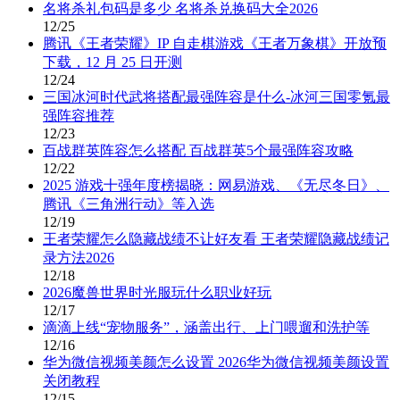
名将杀礼包码是多少 名将杀兑换码大全2026
12/25
腾讯《王者荣耀》IP 自走棋游戏《王者万象棋》开放预
下载，12 月 25 日开测
12/24
三国冰河时代武将搭配最强阵容是什么-冰河三国零氪最
强阵容推荐
12/23
百战群英阵容怎么搭配 百战群英5个最强阵容攻略
12/22
2025 游戏十强年度榜揭晓：网易游戏、《无尽冬日》、
腾讯《三角洲行动》等入选
12/19
王者荣耀怎么隐藏战绩不让好友看 王者荣耀隐藏战绩记
录方法2026
12/18
2026魔兽世界时光服玩什么职业好玩
12/17
滴滴上线“宠物服务”，涵盖出行、上门喂遛和洗护等
12/16
华为微信视频美颜怎么设置 2026华为微信视频美颜设置
关闭教程
12/15