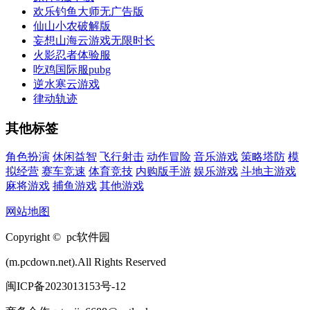
欢乐钓鱼大师无广告版
仙山小农破解版
妄想山海云游戏无限时长
火影忍者体验服
吃鸡国际服pubg
逆水寒云游戏
律动轨迹
其他标签
角色扮演
休闲益智
飞行射击
动作冒险
音乐游戏
策略塔防
模
拟经营
赛车竞速
体育竞技
内购版手游
娱乐游戏
斗地主游戏
麻将游戏
捕鱼游戏
其他游戏
网站地图
Copyright © pc软件园
(m.pcdown.net).All Rights Reserved
闽ICP备2023013153号-12