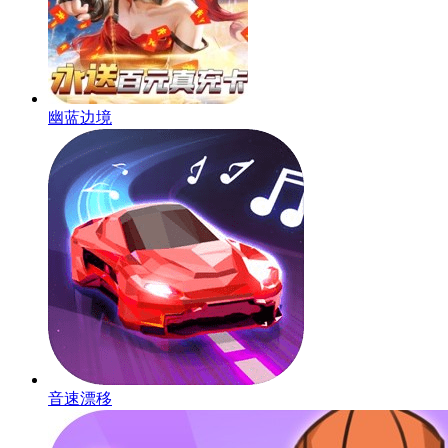
幽蓝边境
音速漂移