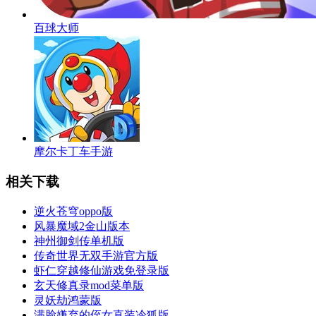
百球大师
摩尔卡丁车手游
相关下载
逆火苍穹oppo版
风暴魔域2金山版本
神州御剑传单机版
传奇世界无双手游官方版
虾仁穿越修仙游戏免登录版
玄天修真录mod菜单版
灵妖劫鸿蒙版
满脸嫌弃的侄女直装冷狐版