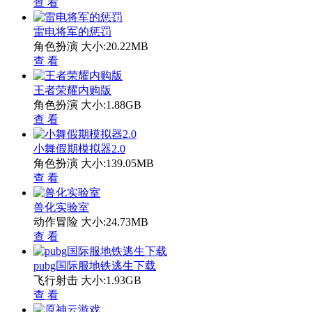
查 看
雷电将军的惩罚
角色扮演
大小:20.22MB
查 看
王者荣耀内购版
角色扮演
大小:1.88GB
查 看
小舞假期模拟器2.0
角色扮演
大小:139.05MB
查 看
兽化实验室
动作冒险
大小:24.73MB
查 看
pubg国际服地铁逃生下载
飞行射击
大小:1.93GB
查 看