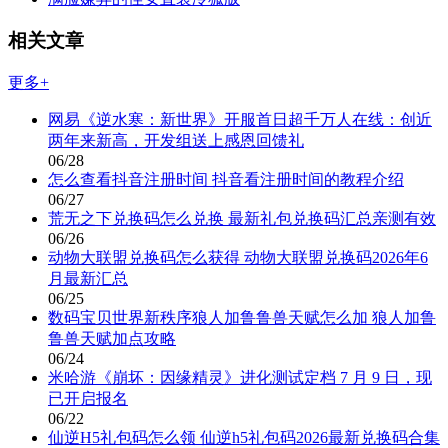
相关文章
更多+
网易《逆水寒：新世界》开服首日超千万人在线：创近
两年来新高，开发组送上感恩回馈礼
06/28
怎么查看抖音注册时间 抖音看注册时间的教程介绍
06/27
荒无之下兑换码怎么兑换 最新礼包兑换码汇总亲测有效
06/26
动物大联盟兑换码怎么获得 动物大联盟兑换码2026年6
月最新汇总
06/25
数码宝贝世界新秩序狼人加鲁鲁兽天赋怎么加 狼人加鲁
鲁兽天赋加点攻略
06/24
米哈游《崩坏：因缘精灵》进化测试定档 7 月 9 日，现
已开启报名
06/22
仙逆H5礼包码怎么领 仙逆h5礼包码2026最新兑换码合集