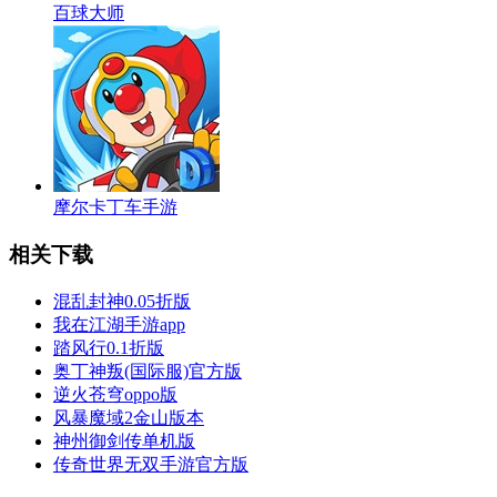
百球大师
摩尔卡丁车手游
相关下载
混乱封神0.05折版
我在江湖手游app
踏风行0.1折版
奥丁神叛(国际服)官方版
逆火苍穹oppo版
风暴魔域2金山版本
神州御剑传单机版
传奇世界无双手游官方版