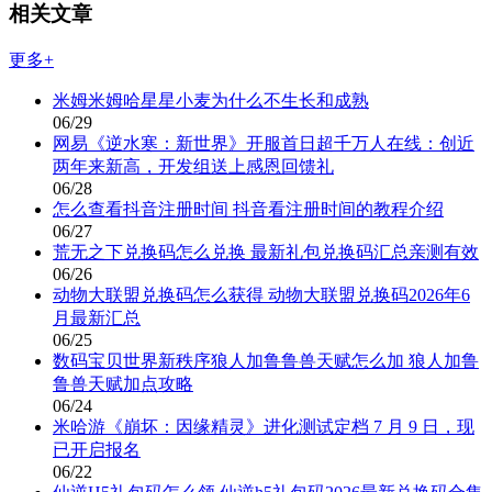
相关文章
更多+
米姆米姆哈星星小麦为什么不生长和成熟
06/29
网易《逆水寒：新世界》开服首日超千万人在线：创近
两年来新高，开发组送上感恩回馈礼
06/28
怎么查看抖音注册时间 抖音看注册时间的教程介绍
06/27
荒无之下兑换码怎么兑换 最新礼包兑换码汇总亲测有效
06/26
动物大联盟兑换码怎么获得 动物大联盟兑换码2026年6
月最新汇总
06/25
数码宝贝世界新秩序狼人加鲁鲁兽天赋怎么加 狼人加鲁
鲁兽天赋加点攻略
06/24
米哈游《崩坏：因缘精灵》进化测试定档 7 月 9 日，现
已开启报名
06/22