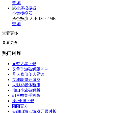
查 看
小舞模拟器
角色扮演
大小:139.05MB
查 看
查看更多
查看更多
热门词库
元梦之星下载
艾希手游破解版2024
凡人修仙传人界篇
英雄联盟云游戏
火影忍者体验服
仙山小农破解版
幻兽帕鲁手机版
原神b服下载
陌陌官方
妄想山海云游戏无限时长