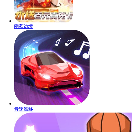
幽蓝边境
音速漂移