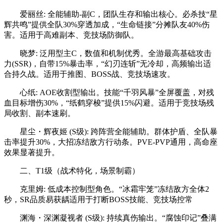
爱丽丝: 全能辅助-副C，团队生存和输出核心。必杀技“星
辉共鸣”提供全队30%穿透加成，“生命链接”分摊队友40%伤
害。适用于高难副本、竞技场防御队。
晓梦: 泛用型主C，数值和机制优秀。全游最高基础攻击
力(SSR)，自带15%暴击率，“幻刃连斩”无冷却，高频输出适
合持久战。适用于推图、BOSS战、竞技场速攻。
心纸: AOE收割型输出。技能“千羽风暴”全屏覆盖，对残
血目标增伤30%，“纸鹤穿梭”提供15%闪避。适用于竞技场残
局收割、副本速刷。
星尘・辉夜姬 (S级): 跨阵营全能辅助。群体护盾、全队暴
击率提升30%，大招冻结敌方行动条。PVE-PVP通用，高命座
效果显著提升。
二、T1级（战术特化，场景制霸）
克里姆: 低成本控制型角色。“冰霜牢笼”冻结敌方全体2
秒，SR品质易获龋适用于打断BOSS技能、竞技场控常
渊海・深渊凝视者 (S级): 持续真伤输出。“腐蚀印记”叠满