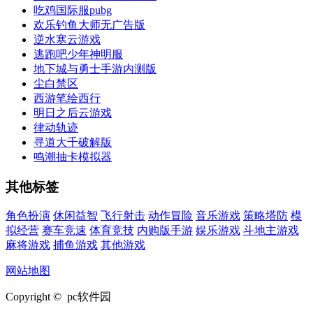
吃鸡国际服pubg
欢乐钓鱼大师无广告版
逆水寒云游戏
逃跑吧少年神明服
地下城与勇士手游内测版
尘白禁区
西游笔绘西行
明日之后云游戏
律动轨迹
寻道大千破解版
鸣潮抽卡模拟器
其他标签
角色扮演
休闲益智
飞行射击
动作冒险
音乐游戏
策略塔防
模
拟经营
赛车竞速
体育竞技
内购版手游
娱乐游戏
斗地主游戏
麻将游戏
捕鱼游戏
其他游戏
网站地图
Copyright © pc软件园