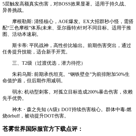
5层触发高额真实伤害，对BOSS效果显著。适用于持久战、
异兽挑战。
摩根勒斯: 清怪核心，AOE爆发。EX大招群秒小怪，需搭
配“三色摩根”体系(未来、亚尔薇特)针对不同目标。适用于推
图、活动本速刷。
斯卡蒂: 平民战神，高性价比输出。前期伤害突出，通过
任务提升技能，适合新手开荒。
三、T2级（过渡优选，潜力待挖）
朱莉乌斯: 前期承伤坦克。“钢铁壁垒”为前排附加50%生
命值护盾，但后期作用减弱。
弱水: 机动型刺客。对孤立目标造成200%暴击伤害，依赖
先手优势。
神木・森之先知 (A级): DOT持续伤害核心。群体中毒-燃
烧debuff，被动提升DOT伤害。
苍雾世界国际服官方下载点评：