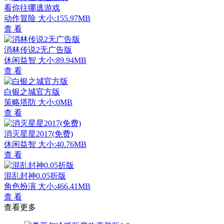
看你往哪逃游戏
动作冒险
大小:155.97MB
查 看
消林传说2无广告版
休闲益智
大小:89.94MB
查 看
白银之城官方版
策略塔防
大小:0MB
查 看
消灭星星2017(免费)
休闲益智
大小:40.76MB
查 看
混乱封神0.05折版
角色扮演
大小:466.41MB
查 看
查看更多