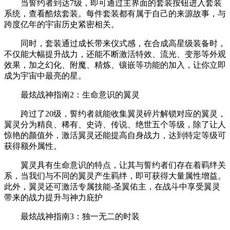
当誓约者到达7级，即可通过主界面的套装按钮进入套装
系统，查看酷炫套装。每件套装都有属于自己的来源故事，与
跨度亿年的宇宙历史紧密相关。
同时，套装通过成长带来仪式感，在合成高星级装备时，
不仅能大幅提升战力，还能不断激活特效、流光、变形等外观
效果，加之幻化、附魔、精炼、镶嵌等功能的加入，让你立即
成为宇宙中最亮的星。
最炫战神指南2：生命意识的翼灵
跨过了20级，誓约者就能收集翼灵碎片解锁对应的翼灵，
翼灵分为精良、稀有、史诗、传说、绝世五个等级，除了让人
惊艳的颜值外，激活翼灵还能提高自身战力，达到特定等级可
获得额外属性。
翼灵具有生命意识的特点，让其与誓约者们存在着羁绊关
系，当我们与不同的翼灵产生羁绊，即可获得大量属性增益。
此外，翼灵还可激活专属技能-圣翼佑主，在战斗中享受翼灵
带来的战力提升与神力庇护
最炫战神指南3：独一无二的时装