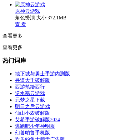
原神云游戏
角色扮演
大小:372.1MB
查 看
查看更多
查看更多
热门词库
地下城与勇士手游内测版
寻道大千破解版
西游笔绘西行
逆水寒云游戏
元梦之星下载
明日之后云游戏
仙山小农破解版
艾希手游破解版2024
逃跑吧少年神明服
幻兽帕鲁手机版
欢乐钓鱼大师无广告版