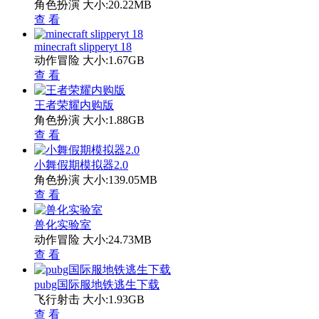
角色扮演
大小:20.22MB
查 看
minecraft slipperyt 18
动作冒险
大小:1.67GB
查 看
王者荣耀内购版
角色扮演
大小:1.88GB
查 看
小舞假期模拟器2.0
角色扮演
大小:139.05MB
查 看
兽化实验室
动作冒险
大小:24.73MB
查 看
pubg国际服地铁逃生下载
飞行射击
大小:1.93GB
查 看