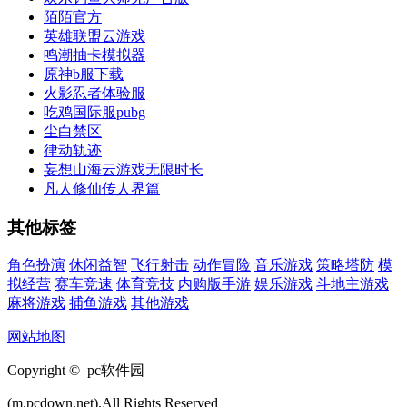
陌陌官方
英雄联盟云游戏
鸣潮抽卡模拟器
原神b服下载
火影忍者体验服
吃鸡国际服pubg
尘白禁区
律动轨迹
妄想山海云游戏无限时长
凡人修仙传人界篇
其他标签
角色扮演
休闲益智
飞行射击
动作冒险
音乐游戏
策略塔防
模
拟经营
赛车竞速
体育竞技
内购版手游
娱乐游戏
斗地主游戏
麻将游戏
捕鱼游戏
其他游戏
网站地图
Copyright © pc软件园
(m.pcdown.net).All Rights Reserved