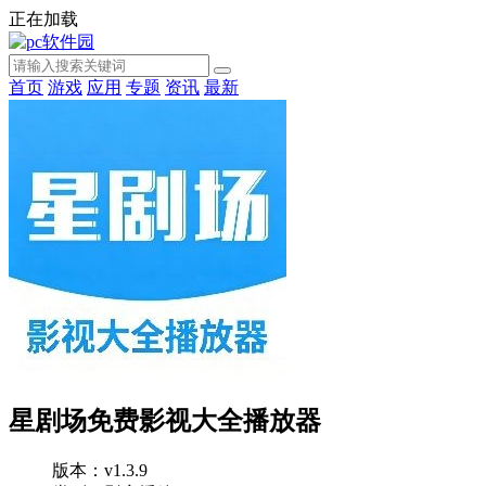
正在加载
首页
游戏
应用
专题
资讯
最新
星剧场免费影视大全播放器
版本：v1.3.9