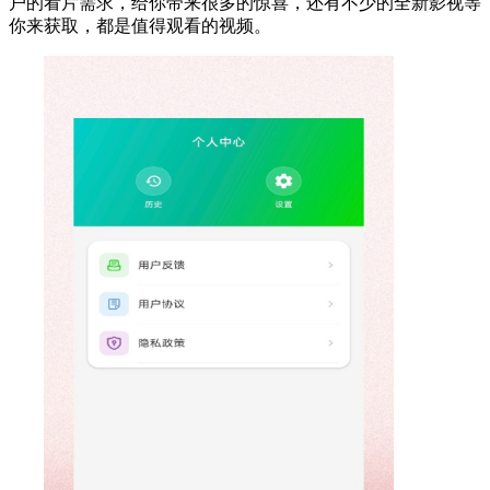
户的看片需求，给你带来很多的惊喜，还有不少的全新影视等
你来获取，都是值得观看的视频。