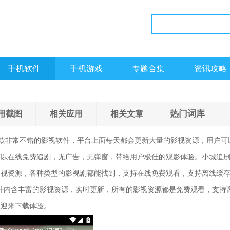
手机软件
手机游戏
专题合集
资讯攻略
热门词库
用截图
相关应用
相关文章
款非常不错的影视软件，平台上面每天都会更新大量的影视资源，用户可
以在线免费追剧，无广告，无弹窗，带给用户极佳的观影体验。小城追剧下
影视资源，各种类型的影视剧都能找到，支持在线免费观看，支持离线缓
软件内含丰富的影视资源，实时更新，所有的影视资源都是免费观看，支持
欢迎来下载体验。