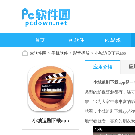
首页
PC软件
PC游戏
pc软件园
>
手机软件
>
影音播放
> 小城追剧下载app
应
应用介绍
小城追剧下载app
是一
类型的影视资源都有，还可
错，它为大家带来丰富的
就看，小城追剧下载app
小城追剧下载app
地想看就看，喜欢的朋友