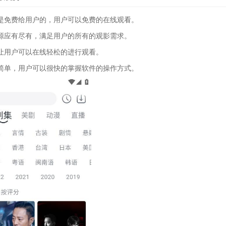
免费给用户的，用户可以免费的在线观看。
应有尽有，满足用户的所有的观影需求。
用户可以在线轻松的进行观看。
单，用户可以很快的掌握软件的操作方式。