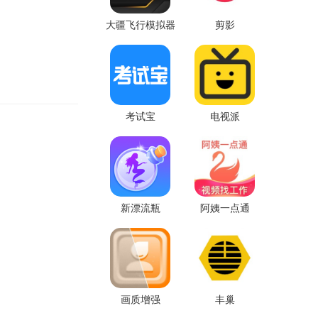
大疆飞行模拟器
剪影
考试宝
电视派
新漂流瓶
阿姨一点通
画质增强
丰巢