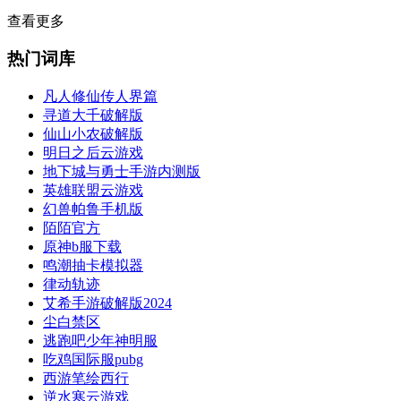
查看更多
热门词库
凡人修仙传人界篇
寻道大千破解版
仙山小农破解版
明日之后云游戏
地下城与勇士手游内测版
英雄联盟云游戏
幻兽帕鲁手机版
陌陌官方
原神b服下载
鸣潮抽卡模拟器
律动轨迹
艾希手游破解版2024
尘白禁区
逃跑吧少年神明服
吃鸡国际服pubg
西游笔绘西行
逆水寒云游戏