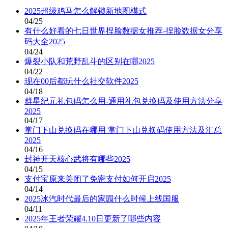
2025超级鸡马怎么解锁新地图模式
04/25
有什么好看的七日世界捏脸数据女推荐-捏脸数据女分享
码大全2025
04/24
爆裂小队和荒野乱斗的区别在哪2025
04/22
现在00后都玩什么社交软件2025
04/18
群星纪元礼包码怎么用-通用礼包兑换码及使用方法分享
2025
04/17
掌门下山兑换码在哪用 掌门下山兑换码使用方法及汇总
2025
04/16
封神开天核心武将有哪些2025
04/15
支付宝原来关闭了免密支付如何开启2025
04/14
2025冰汽时代最后的家园什么时候上线国服
04/11
2025年王者荣耀4.10日更新了哪些内容