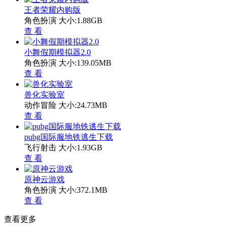
王者荣耀内购版
角色扮演
大小:1.88GB
查 看
小舞假期模拟器2.0
角色扮演
大小:139.05MB
查 看
兽化实验室
动作冒险
大小:24.73MB
查 看
pubg国际服地铁逃生下载
飞行射击
大小:1.93GB
查 看
原神云游戏
角色扮演
大小:372.1MB
查 看
查看更多