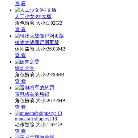
查 看
人工少女3中文版
角色扮演
大小:1.92GB
查 看
植物大战僵尸网页版
休闲益智
大小:36.03MB
查 看
媚肉之香
角色扮演
大小:2390MB
查 看
雷电将军的惩罚
角色扮演
大小:20.22MB
查 看
minecraft slipperyt 18
动作冒险
大小:1.67GB
查 看