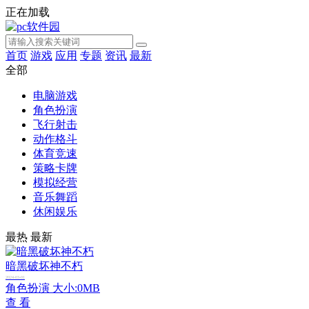
正在加载
首页
游戏
应用
专题
资讯
最新
全部
电脑游戏
角色扮演
飞行射击
动作格斗
体育竞速
策略卡牌
模拟经营
音乐舞蹈
休闲娱乐
最热
最新
暗黑破坏神不朽
2024-03-01
角色扮演
大小:0MB
查 看