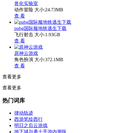
兽化实验室
动作冒险
大小:24.73MB
查 看
pubg国际服地铁逃生下载
飞行射击
大小:1.93GB
查 看
原神云游戏
角色扮演
大小:372.1MB
查 看
查看更多
查看更多
热门词库
律动轨迹
西游笔绘西行
明日之后云游戏
地下城与勇士手游内测版