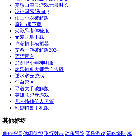
妄想山海云游戏无限时长
吃鸡国际服pubg
仙山小农破解版
原神b服下载
火影忍者体验服
元梦之星下载
鸣潮抽卡模拟器
艾希手游破解版2024
陌陌官方
逃跑吧少年神明服
欢乐钓鱼大师无广告版
逆水寒云游戏
尘白禁区
寻道大千破解版
英雄联盟云游戏
凡人修仙传人界篇
幻兽帕鲁手机版
其他标签
角色扮演
休闲益智
飞行射击
动作冒险
音乐游戏
策略塔防
模