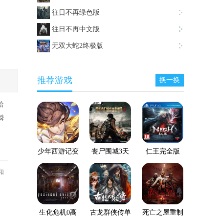
往日不再绿色版
往日不再中文版
无双大蛇2终极版
推荐游戏
换一换
哈
瞬
少年西游记变
丧尸围城3天
仁王完全版
态服
启版
和
生化危机0高
古龙群侠传单
死亡之屋重制