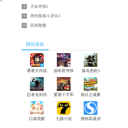
8
天命奇御2
9
奥特曼格斗进化4
10
惩戒魅魔
猜你喜欢
勇者大作战
崩坏星穹铁
孤岛危机3
道
重制版
忍者龙剑传
要塞十字军
假日之城重
大师合集
高清版
制版
口袋觉醒
七猫小说
搜狗高速浏
览器