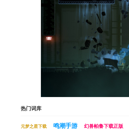
热门词库
鸣潮手游
幻兽帕鲁下载正版
元梦之星下载