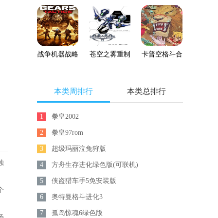
清重制版
机版下载
版
战争机器战略
苍空之雾重制
卡普空格斗合
版
版
集
本类周排行
本类总排行
1
拳皇2002
2
拳皇97rom
3
超级玛丽泣兔狩版
独
4
方舟生存进化绿色版(可联机)
5
侠盗猎车手5免安装版
个
6
奥特曼格斗进化3
7
孤岛惊魂6绿色版
场