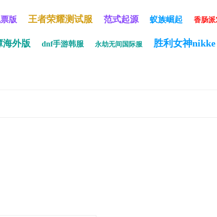
王者荣耀测试服
范式起源
机票版
蚁族崛起
香肠派
胜利女神nikke
谭海外版
dnf手游韩服
永劫无间国际服