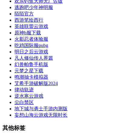
欢乐钓鱼大师无广告版
逃跑吧少年神明服
陌陌官方
西游笔绘西行
英雄联盟云游戏
原神b服下载
火影忍者体验服
吃鸡国际服pubg
明日之后云游戏
凡人修仙传人界篇
幻兽帕鲁手机版
元梦之星下载
鸣潮抽卡模拟器
艾希手游破解版2024
律动轨迹
逆水寒云游戏
尘白禁区
地下城与勇士手游内测版
妄想山海云游戏无限时长
其他标签