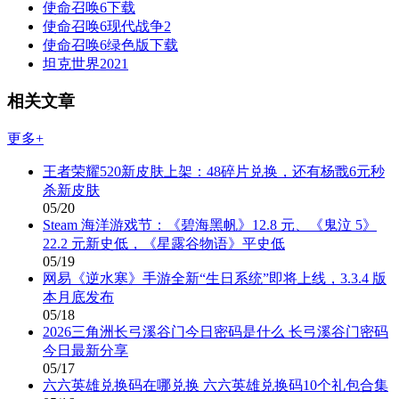
使命召唤6下载
使命召唤6现代战争2
使命召唤6绿色版下载
坦克世界2021
相关文章
更多+
王者荣耀520新皮肤上架：48碎片兑换，还有杨戬6元秒
杀新皮肤
05/20
Steam 海洋游戏节：《碧海黑帆》12.8 元、《鬼泣 5》
22.2 元新史低，《星露谷物语》平史低
05/19
网易《逆水寒》手游全新“生日系统”即将上线，3.3.4 版
本月底发布
05/18
2026三角洲长弓溪谷门今日密码是什么 长弓溪谷门密码
今日最新分享
05/17
六六英雄兑换码在哪兑换 六六英雄兑换码10个礼包合集