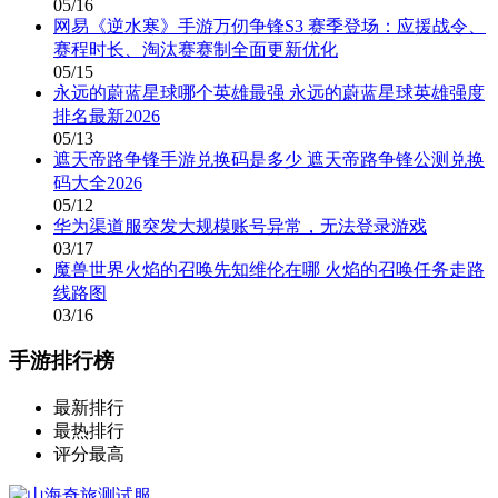
05/16
网易《逆水寒》手游万仞争锋S3 赛季登场：应援战令、
赛程时长、淘汰赛赛制全面更新优化
05/15
永远的蔚蓝星球哪个英雄最强 永远的蔚蓝星球英雄强度
排名最新2026
05/13
遮天帝路争锋手游兑换码是多少 遮天帝路争锋公测兑换
码大全2026
05/12
华为渠道服突发大规模账号异常，无法登录游戏
03/17
魔兽世界火焰的召唤先知维伦在哪 火焰的召唤任务走路
线路图
03/16
手游排行榜
最新排行
最热排行
评分最高