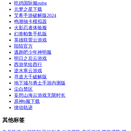
吃鸡国际服pubg
元梦之星下载
艾希手游破解版2024
鸣潮抽卡模拟器
火影忍者体验服
幻兽帕鲁手机版
英雄联盟云游戏
陌陌官方
逃跑吧少年神明服
明日之后云游戏
西游笔绘西行
逆水寒云游戏
寻道大千破解版
地下城与勇士手游内测版
尘白禁区
妄想山海云游戏无限时长
原神b服下载
律动轨迹
其他标签