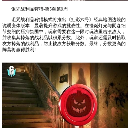
诅咒战利品狩猎-第5至第9周
诅咒战利品狩猎模式将推出《虹彩六号》经典地图边境的
诡谲变体版本，显著提升游戏的挑战性。在怪诞灯光与阴森细
节交织的压抑氛围中，玩家需要在这一限时玩法里击溃敌人，
并收集其掉落的战利品以积累分数。此外，玩家还需及时拾取
友方掉落的战利品，防止被敌方获取分数。最终，分数更高的
阵营将赢得胜利!