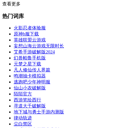
查看更多
热门词库
火影忍者体验服
原神b服下载
英雄联盟云游戏
妄想山海云游戏无限时长
艾希手游破解版2024
幻兽帕鲁手机版
元梦之星下载
凡人修仙传人界篇
鸣潮抽卡模拟器
逃跑吧少年神明服
仙山小农破解版
陌陌官方
西游笔绘西行
寻道大千破解版
地下城与勇士手游内测版
律动轨迹
尘白禁区