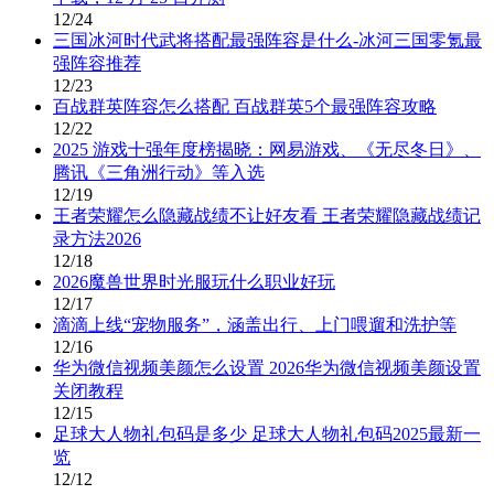
12/24
三国冰河时代武将搭配最强阵容是什么-冰河三国零氪最
强阵容推荐
12/23
百战群英阵容怎么搭配 百战群英5个最强阵容攻略
12/22
2025 游戏十强年度榜揭晓：网易游戏、《无尽冬日》、
腾讯《三角洲行动》等入选
12/19
王者荣耀怎么隐藏战绩不让好友看 王者荣耀隐藏战绩记
录方法2026
12/18
2026魔兽世界时光服玩什么职业好玩
12/17
滴滴上线“宠物服务”，涵盖出行、上门喂遛和洗护等
12/16
华为微信视频美颜怎么设置 2026华为微信视频美颜设置
关闭教程
12/15
足球大人物礼包码是多少 足球大人物礼包码2025最新一
览
12/12