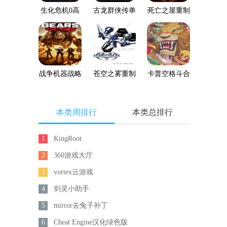
生化危机0高
古龙群侠传单
死亡之屋重制
清重制版
机版下载
版
战争机器战略
苍空之雾重制
卡普空格斗合
版
版
集
本类周排行
本类总排行
1
KingRoot
2
360游戏大厅
3
vortex云游戏
4
剑灵小助手
5
mirror去兔子补丁
6
Cheat Engine汉化绿色版