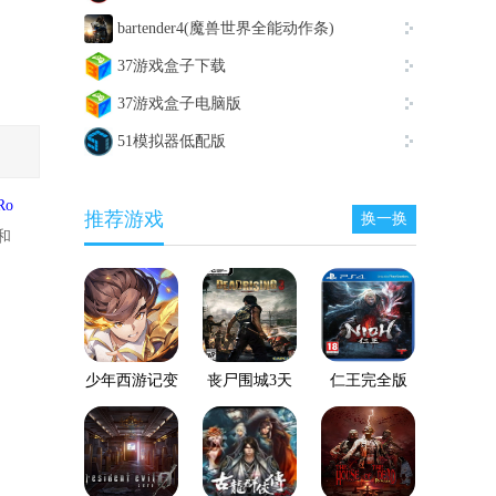
bartender4(魔兽世界全能动作条)
37游戏盒子下载
37游戏盒子电脑版
51模拟器低配版
Ro
推荐游戏
换一换
和
，
少年西游记变
丧尸围城3天
仁王完全版
态服
启版