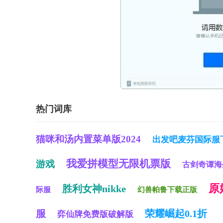
热门词库
猫咪和汤内置菜单版2024
出发吧麦芬国际服
我爱拼模型无限机票版
游戏
古剑奇谭海
原
胜利女神nikke
际服
幻兽帕鲁下载正版
服
荣耀崛起0.1折
弈仙牌免费版破解版