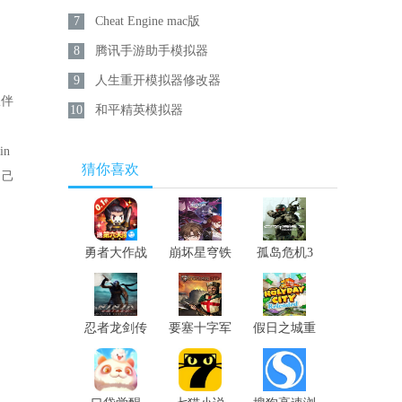
7
Cheat Engine mac版
8
腾讯手游助手模拟器
9
人生重开模拟器修改器
伙伴
10
和平精英模拟器
n
猜你喜欢
自己
勇者大作战
崩坏星穹铁
孤岛危机3
道
重制版
忍者龙剑传
要塞十字军
假日之城重
大师合集
高清版
制版