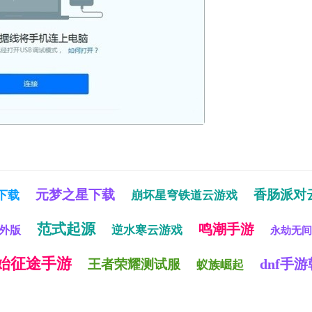
元梦之星下载
香肠派对
下载
崩坏星穹铁道云游戏
范式起源
鸣潮手游
逆水寒云游戏
外版
永劫无间
始征途手游
dnf手游
王者荣耀测试服
蚁族崛起