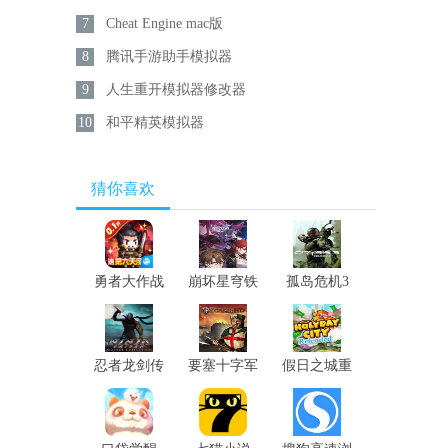
7
Cheat Engine mac版
8
腾讯手游助手模拟器
9
人生重开模拟器修改器
10
和平精英模拟器
猜你喜欢
勇者大作战
崩坏星穹铁
孤岛危机3
道
重制版
忍者龙剑传
要塞十字军
假日之城重
大师合集
高清版
制版