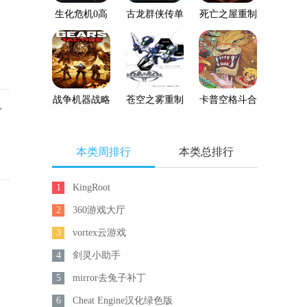
生化危机0高
古龙群侠传单
死亡之屋重制
清重制版
机版下载
版
战争机器战略
苍空之雾重制
卡普空格斗合
，
版
版
集
本类周排行
本类总排行
1
KingRoot
2
360游戏大厅
3
vortex云游戏
4
剑灵小助手
5
mirror去兔子补丁
6
Cheat Engine汉化绿色版