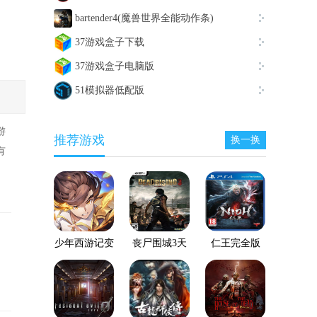
bartender4(魔兽世界全能动作条)
37游戏盒子下载
37游戏盒子电脑版
51模拟器低配版
游
推荐游戏
换一换
有
少年西游记变
丧尸围城3天
仁王完全版
态服
启版