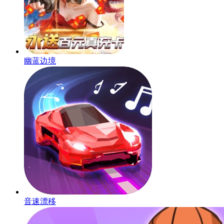
幽蓝边境
音速漂移