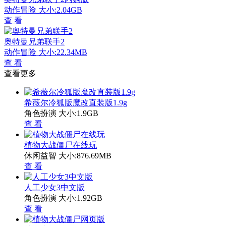
动作冒险
大小:2.04GB
查 看
奥特曼兄弟联手2
动作冒险
大小:22.34MB
查 看
查看更多
希薇尔冷狐版魔改直装版1.9g
角色扮演
大小:1.9GB
查 看
植物大战僵尸在线玩
休闲益智
大小:876.69MB
查 看
人工少女3中文版
角色扮演
大小:1.92GB
查 看