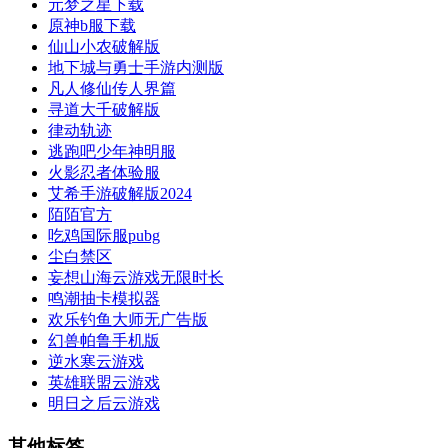
元梦之星下载
原神b服下载
仙山小农破解版
地下城与勇士手游内测版
凡人修仙传人界篇
寻道大千破解版
律动轨迹
逃跑吧少年神明服
火影忍者体验服
艾希手游破解版2024
陌陌官方
吃鸡国际服pubg
尘白禁区
妄想山海云游戏无限时长
鸣潮抽卡模拟器
欢乐钓鱼大师无广告版
幻兽帕鲁手机版
逆水寒云游戏
英雄联盟云游戏
明日之后云游戏
其他标签