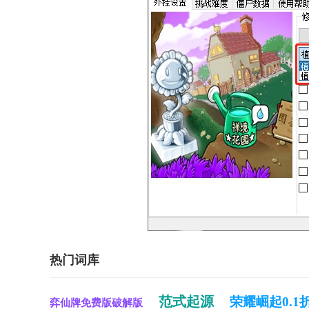
热门词库
范式起源
荣耀崛起0.1
弈仙牌免费版破解版