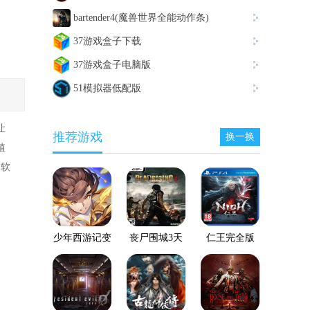
bartender4(魔兽世界全能动作条)
37游戏盒子下载
37游戏盒子电脑版
51模拟器低配版
让
推荐游戏
换一换
植
器软
少年西游记变
丧尸围城3天
仁王完全版
态服
启版