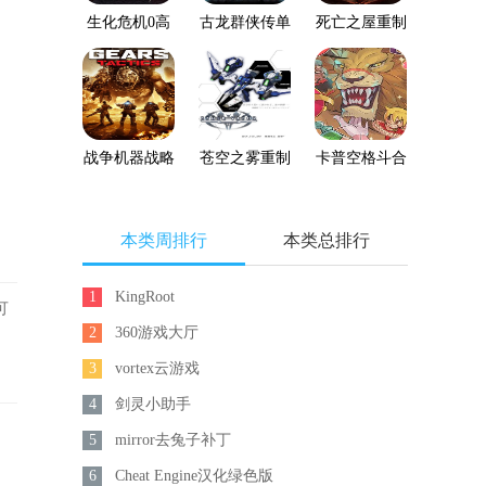
生化危机0高
古龙群侠传单
死亡之屋重制
清重制版
机版下载
版
战争机器战略
苍空之雾重制
卡普空格斗合
版
版
集
本类周排行
本类总排行
1
KingRoot
可
2
360游戏大厅
3
vortex云游戏
4
剑灵小助手
5
mirror去兔子补丁
6
Cheat Engine汉化绿色版