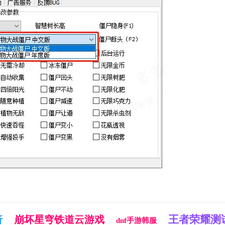
王者荣耀测
崩坏星穹铁道云游戏
折
dnf手游韩服