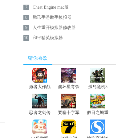
7
Cheat Engine mac版
8
腾讯手游助手模拟器
9
人生重开模拟器修改器
10
和平精英模拟器
猜你喜欢
勇者大作战
崩坏星穹铁
孤岛危机3
道
重制版
忍者龙剑传
要塞十字军
假日之城重
大师合集
高清版
制版