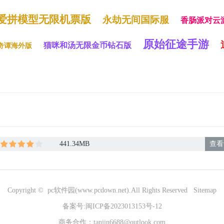
爱拼模型无限机票版
永劫无间国际服
香肠派对云
原始征途手游
猫咪和汤无限金币钻石版
奇谭海外版
441.34MB
查看
Copyright © pc软件园(www.pcdown.net).All Rights Reserved
Sitemap
备案号:
闽ICP备2023013153号-12
商务合作：tanjin6688@outlook.com