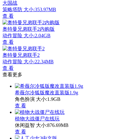
大国战
策略塔防
大小:353.97MB
查 看
奥特曼兄弟联手2内购版
动作冒险
大小:2.04GB
查 看
奥特曼兄弟联手2
动作冒险
大小:22.34MB
查 看
查看更多
希薇尔冷狐版魔改直装版1.9g
角色扮演
大小:1.9GB
查 看
植物大战僵尸在线玩
休闲益智
大小:876.69MB
查 看