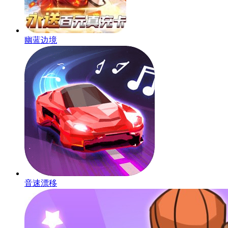
幽蓝边境
音速漂移