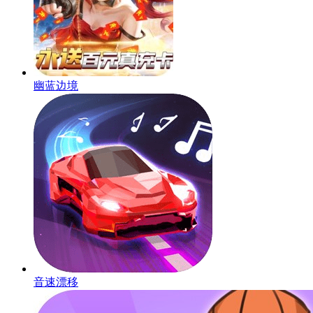
幽蓝边境
音速漂移