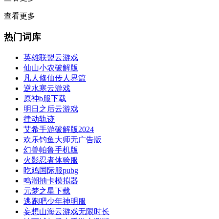
查看更多
热门词库
英雄联盟云游戏
仙山小农破解版
凡人修仙传人界篇
逆水寒云游戏
原神b服下载
明日之后云游戏
律动轨迹
艾希手游破解版2024
欢乐钓鱼大师无广告版
幻兽帕鲁手机版
火影忍者体验服
吃鸡国际服pubg
鸣潮抽卡模拟器
元梦之星下载
逃跑吧少年神明服
妄想山海云游戏无限时长