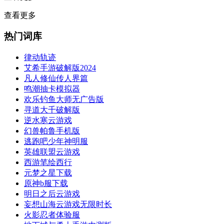
查看更多
热门词库
律动轨迹
艾希手游破解版2024
凡人修仙传人界篇
鸣潮抽卡模拟器
欢乐钓鱼大师无广告版
寻道大千破解版
逆水寒云游戏
幻兽帕鲁手机版
逃跑吧少年神明服
英雄联盟云游戏
西游笔绘西行
元梦之星下载
原神b服下载
明日之后云游戏
妄想山海云游戏无限时长
火影忍者体验服