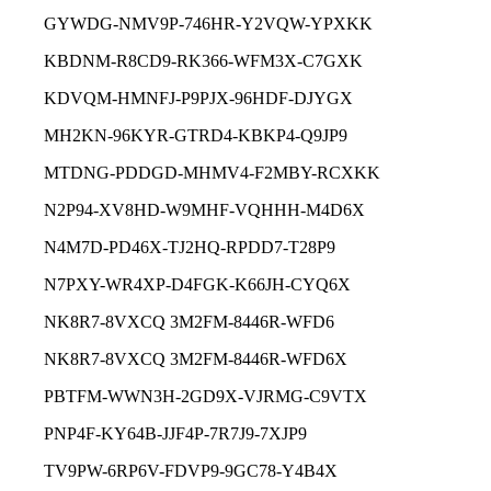
GYWDG-NMV9P-746HR-Y2VQW-YPXKK
KBDNM-R8CD9-RK366-WFM3X-C7GXK
KDVQM-HMNFJ-P9PJX-96HDF-DJYGX
MH2KN-96KYR-GTRD4-KBKP4-Q9JP9
MTDNG-PDDGD-MHMV4-F2MBY-RCXKK
N2P94-XV8HD-W9MHF-VQHHH-M4D6X
N4M7D-PD46X-TJ2HQ-RPDD7-T28P9
N7PXY-WR4XP-D4FGK-K66JH-CYQ6X
NK8R7-8VXCQ 3M2FM-8446R-WFD6
NK8R7-8VXCQ 3M2FM-8446R-WFD6X
PBTFM-WWN3H-2GD9X-VJRMG-C9VTX
PNP4F-KY64B-JJF4P-7R7J9-7XJP9
TV9PW-6RP6V-FDVP9-9GC78-Y4B4X