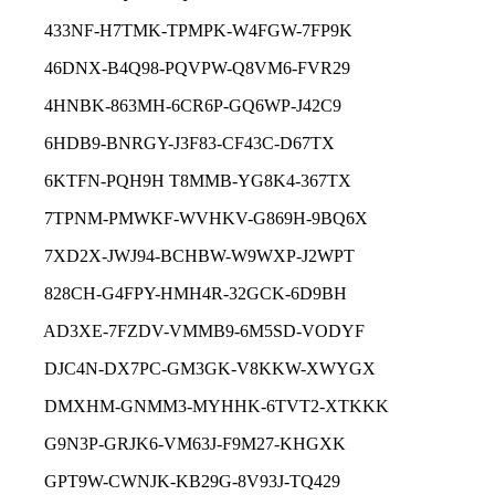
433NF-H7TMK-TPMPK-W4FGW-7FP9K
46DNX-B4Q98-PQVPW-Q8VM6-FVR29
4HNBK-863MH-6CR6P-GQ6WP-J42C9
6HDB9-BNRGY-J3F83-CF43C-D67TX
6KTFN-PQH9H T8MMB-YG8K4-367TX
7TPNM-PMWKF-WVHKV-G869H-9BQ6X
7XD2X-JWJ94-BCHBW-W9WXP-J2WPT
828CH-G4FPY-HMH4R-32GCK-6D9BH
AD3XE-7FZDV-VMMB9-6M5SD-VODYF
DJC4N-DX7PC-GM3GK-V8KKW-XWYGX
DMXHM-GNMM3-MYHHK-6TVT2-XTKKK
G9N3P-GRJK6-VM63J-F9M27-KHGXK
GPT9W-CWNJK-KB29G-8V93J-TQ429