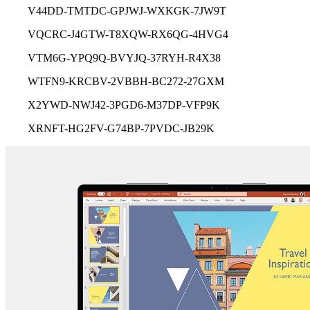
V44DD-TMTDC-GPJWJ-WXKGK-7JW9T
VQCRC-J4GTW-T8XQW-RX6QG-4HVG4
VTM6G-YPQ9Q-BVYJQ-37RYH-R4X38
WTFN9-KRCBV-2VBBH-BC272-27GXM
X2YWD-NWJ42-3PGD6-M37DP-VFP9K
XRNFT-HG2FV-G74BP-7PVDC-JB29K