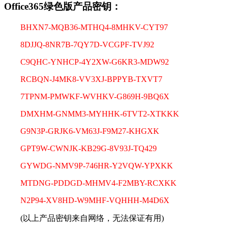
Office365绿色版产品密钥：
BHXN7-MQB36-MTHQ4-8MHKV-CYT97
8DJJQ-8NR7B-7QY7D-VCGPF-TVJ92
C9QHC-YNHCP-4Y2XW-G6KR3-MDW92
RCBQN-J4MK8-VV3XJ-BPPYB-TXVT7
7TPNM-PMWKF-WVHKV-G869H-9BQ6X
DMXHM-GNMM3-MYHHK-6TVT2-XTKKK
G9N3P-GRJK6-VM63J-F9M27-KHGXK
GPT9W-CWNJK-KB29G-8V93J-TQ429
GYWDG-NMV9P-746HR-Y2VQW-YPXKK
MTDNG-PDDGD-MHMV4-F2MBY-RCXKK
N2P94-XV8HD-W9MHF-VQHHH-M4D6X
(以上产品密钥来自网络，无法保证有用)