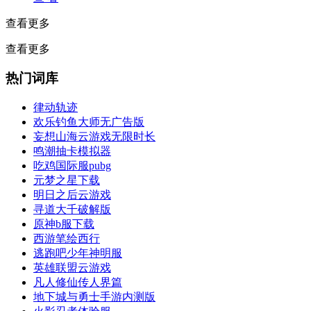
查看更多
查看更多
热门词库
律动轨迹
欢乐钓鱼大师无广告版
妄想山海云游戏无限时长
鸣潮抽卡模拟器
吃鸡国际服pubg
元梦之星下载
明日之后云游戏
寻道大千破解版
原神b服下载
西游笔绘西行
逃跑吧少年神明服
英雄联盟云游戏
凡人修仙传人界篇
地下城与勇士手游内测版