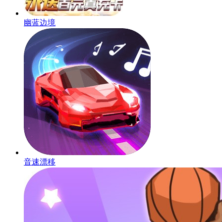
幽蓝边境
音速漂移