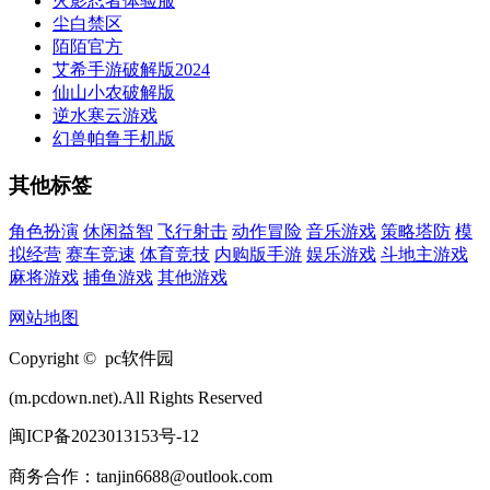
火影忍者体验服
尘白禁区
陌陌官方
艾希手游破解版2024
仙山小农破解版
逆水寒云游戏
幻兽帕鲁手机版
其他标签
角色扮演
休闲益智
飞行射击
动作冒险
音乐游戏
策略塔防
模
拟经营
赛车竞速
体育竞技
内购版手游
娱乐游戏
斗地主游戏
麻将游戏
捕鱼游戏
其他游戏
网站地图
Copyright © pc软件园
(m.pcdown.net).All Rights Reserved
闽ICP备2023013153号-12
商务合作：tanjin6688@outlook.com