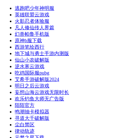
逃跑吧少年神明服
英雄联盟云游戏
火影忍者体验服
凡人修仙传人界篇
幻兽帕鲁手机版
原神b服下载
西游笔绘西行
地下城与勇士手游内测版
仙山小农破解版
逆水寒云游戏
吃鸡国际服pubg
艾希手游破解版2024
明日之后云游戏
妄想山海云游戏无限时长
欢乐钓鱼大师无广告版
陌陌官方
鸣潮抽卡模拟器
寻道大千破解版
尘白禁区
律动轨迹
元梦之星下载