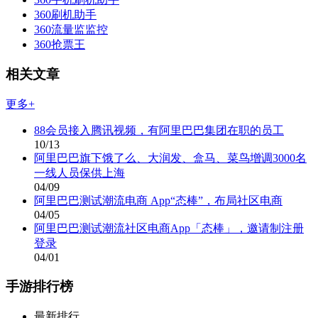
360刷机助手
360流量监监控
360抢票王
相关文章
更多+
88会员接入腾讯视频，有阿里巴巴集团在职的员工
10/13
阿里巴巴旗下饿了么、大润发、盒马、菜鸟增调3000名
一线人员保供上海
04/09
阿里巴巴测试潮流电商 App“态棒”，布局社区电商
04/05
阿里巴巴测试潮流社区电商App「态棒」，邀请制注册
登录
04/01
手游排行榜
最新排行