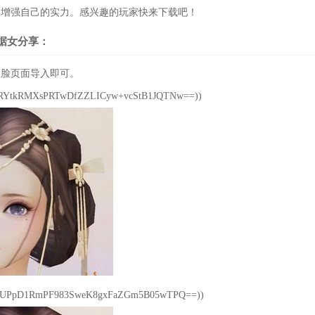
，增强自己的实力。感兴趣的玩家快来下载吧！
据女分享：
脸页面导入即可。
YtkRMXsPRTwDfZZLICyw+vcStB1JQTNw==))
UPpD1RmPF983SweK8gxFaZGm5B05wTPQ==))