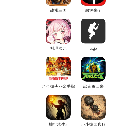
战棋三国
黑洞来了
料理次元
csgo
合金弹头xx金手指
忍者龟归来
版下载
地牢求生2
小小蚁国官服