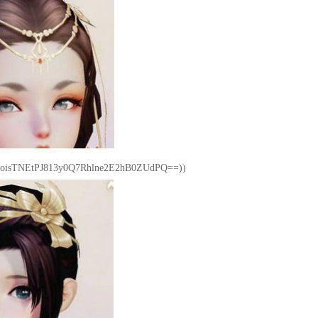
isTNEtPJ813y0Q7Rhlne2E2hB0ZUdPQ==))