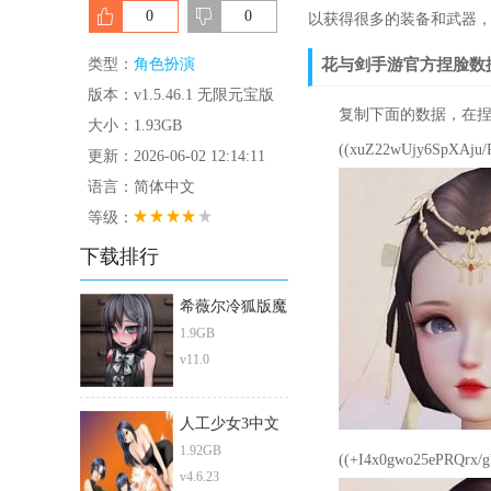
0
0
以获得很多的装备和武器
类型：
角色扮演
花与剑手游官方捏脸数
版本：v1.5.46.1 无限元宝版
复制下面的数据，在捏
大小：1.93GB
((xuZ22wUjy6SpXAju/R
更新：2026-06-02 12:14:11
语言：简体中文
等级：
下载排行
希薇尔冷狐版魔
改直装版1.9g
1.9GB
v11.0
人工少女3中文
版
1.92GB
((+I4x0gwo25ePRQrx/g
v4.6.23