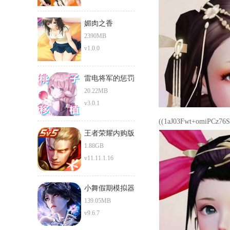
媚肉之香
2390MB
v1.0.0
雷电将军的惩罚
20.22MB
v3.0.1
((1aJ03Fwt+omiPCz76So
王者荣耀内购版
1.88GB
v11.11.1.16
小舞假期模拟器
2.0
139.05MB
v9.6.7