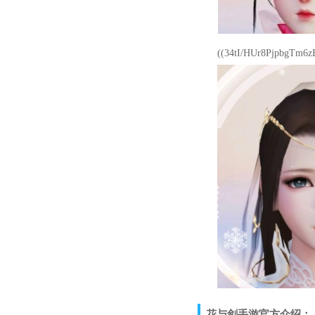
((34tI/HUr8PjpbgTm6zBR
花与剑手游官方介绍：