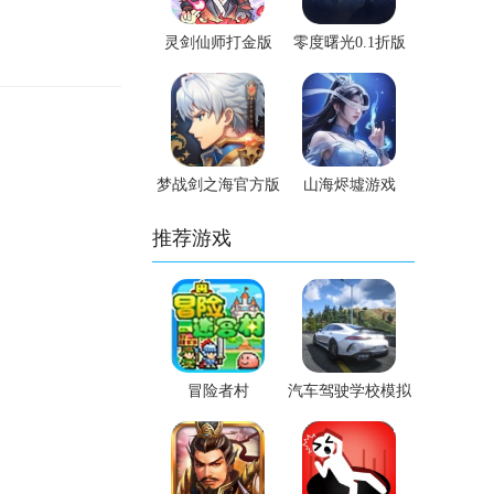
灵剑仙师打金版
零度曙光0.1折版
梦战剑之海官方版
山海烬墟游戏
推荐游戏
冒险者村
汽车驾驶学校模拟
器