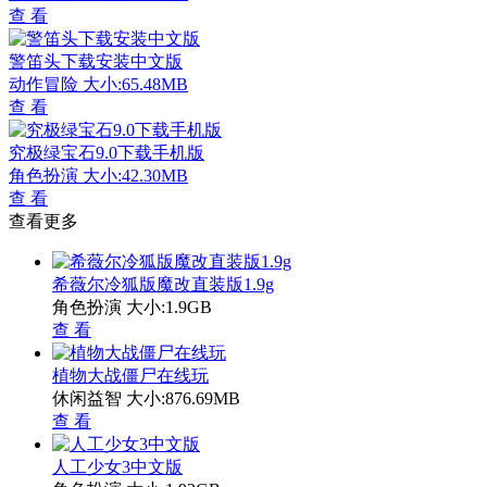
查 看
警笛头下载安装中文版
动作冒险
大小:65.48MB
查 看
究极绿宝石9.0下载手机版
角色扮演
大小:42.30MB
查 看
查看更多
希薇尔冷狐版魔改直装版1.9g
角色扮演
大小:1.9GB
查 看
植物大战僵尸在线玩
休闲益智
大小:876.69MB
查 看
人工少女3中文版