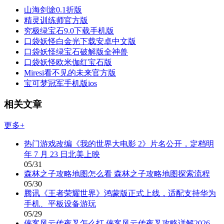
山海剑途0.1折版
精灵训练师官方版
究极绿宝石9.0下载手机版
口袋妖怪白金光下载安卓中文版
口袋妖怪绿宝石破解版全神兽
口袋妖怪欧米伽红宝石版
Miresi看不见的未来官方版
宝可梦冠军手机版ios
相关文章
更多+
热门游戏改编《我的世界大电影 2》片名公开，定档明
年 7 月 23 日北美上映
05/31
森林之子攻略地图怎么看 森林之子攻略地图探索流程
05/30
腾讯《王者荣耀世界》鸿蒙版正式上线，适配支持华为
手机、平板设备游玩
05/29
侠客风云传夜叉怎么打 侠客风云传夜叉攻略详解2026