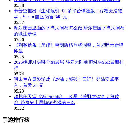
05/28
卡普空推出《生化危机 9》多平台体验版：存档无法继
承，Steam 国区仍售 348 元
05/27
摩尔庄园里面的水煮大闸蟹怎么做 摩尔庄园水煮大闸蟹
的做法步骤
05/26
《刺客信条：黑旗》重制版结局将调整，育碧暗示新增
终章
05/25
2026魂师对决哪个ssr最强 斗罗大陆魂师对决SSR最新排
行
05/24
明末生存冒险游戏《哀鸿：城破十日记》登陆安卓平
台，首发 28 元
05/23
超越任天堂《Wii Sports》，R 星《荒野大镖客：救赎
2》跻身史上最畅销游戏第三名
05/22
手游排行榜