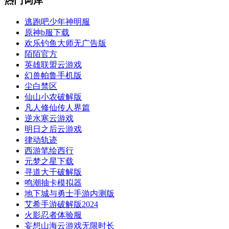
热门词库
逃跑吧少年神明服
原神b服下载
欢乐钓鱼大师无广告版
陌陌官方
英雄联盟云游戏
幻兽帕鲁手机版
尘白禁区
仙山小农破解版
凡人修仙传人界篇
逆水寒云游戏
明日之后云游戏
律动轨迹
西游笔绘西行
元梦之星下载
寻道大千破解版
鸣潮抽卡模拟器
地下城与勇士手游内测版
艾希手游破解版2024
火影忍者体验服
妄想山海云游戏无限时长