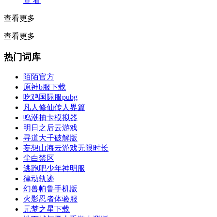
查 看
查看更多
查看更多
热门词库
陌陌官方
原神b服下载
吃鸡国际服pubg
凡人修仙传人界篇
鸣潮抽卡模拟器
明日之后云游戏
寻道大千破解版
妄想山海云游戏无限时长
尘白禁区
逃跑吧少年神明服
律动轨迹
幻兽帕鲁手机版
火影忍者体验服
元梦之星下载