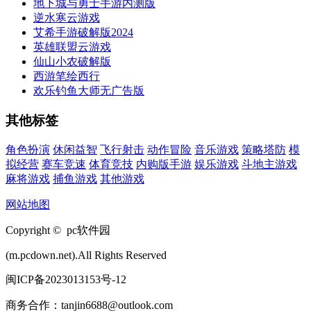
地下城与勇士手游内测版
逆水寒云游戏
艾希手游破解版2024
英雄联盟云游戏
仙山小农破解版
西游笔绘西行
欢乐钓鱼大师无广告版
其他标签
角色扮演
休闲益智
飞行射击
动作冒险
音乐游戏
策略塔防
模
拟经营
赛车竞速
体育竞技
内购版手游
娱乐游戏
斗地主游戏
麻将游戏
捕鱼游戏
其他游戏
网站地图
Copyright © pc软件园
(m.pcdown.net).All Rights Reserved
闽ICP备2023013153号-12
商务合作：tanjin6688@outlook.com