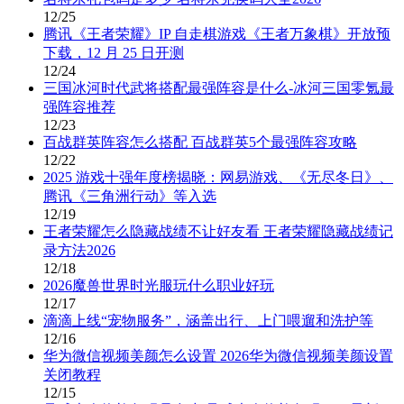
12/25
腾讯《王者荣耀》IP 自走棋游戏《王者万象棋》开放预
下载，12 月 25 日开测
12/24
三国冰河时代武将搭配最强阵容是什么-冰河三国零氪最
强阵容推荐
12/23
百战群英阵容怎么搭配 百战群英5个最强阵容攻略
12/22
2025 游戏十强年度榜揭晓：网易游戏、《无尽冬日》、
腾讯《三角洲行动》等入选
12/19
王者荣耀怎么隐藏战绩不让好友看 王者荣耀隐藏战绩记
录方法2026
12/18
2026魔兽世界时光服玩什么职业好玩
12/17
滴滴上线“宠物服务”，涵盖出行、上门喂遛和洗护等
12/16
华为微信视频美颜怎么设置 2026华为微信视频美颜设置
关闭教程
12/15