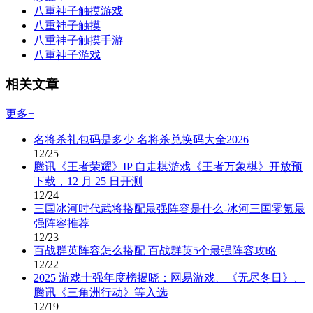
八重神子触摸游戏
八重神子触摸
八重神子触摸手游
八重神子游戏
相关文章
更多+
名将杀礼包码是多少 名将杀兑换码大全2026
12/25
腾讯《王者荣耀》IP 自走棋游戏《王者万象棋》开放预
下载，12 月 25 日开测
12/24
三国冰河时代武将搭配最强阵容是什么-冰河三国零氪最
强阵容推荐
12/23
百战群英阵容怎么搭配 百战群英5个最强阵容攻略
12/22
2025 游戏十强年度榜揭晓：网易游戏、《无尽冬日》、
腾讯《三角洲行动》等入选
12/19