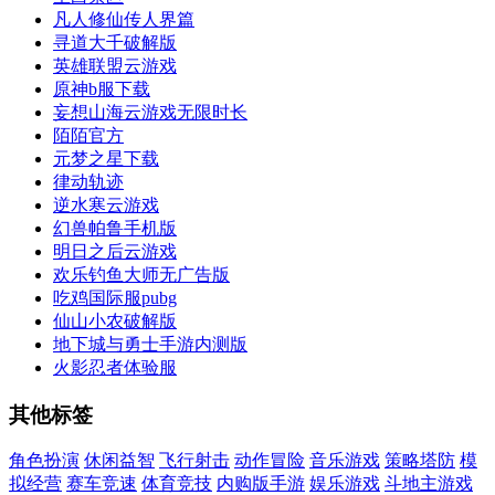
凡人修仙传人界篇
寻道大千破解版
英雄联盟云游戏
原神b服下载
妄想山海云游戏无限时长
陌陌官方
元梦之星下载
律动轨迹
逆水寒云游戏
幻兽帕鲁手机版
明日之后云游戏
欢乐钓鱼大师无广告版
吃鸡国际服pubg
仙山小农破解版
地下城与勇士手游内测版
火影忍者体验服
其他标签
角色扮演
休闲益智
飞行射击
动作冒险
音乐游戏
策略塔防
模
拟经营
赛车竞速
体育竞技
内购版手游
娱乐游戏
斗地主游戏