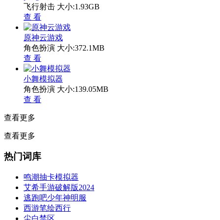
飞行射击
大小:1.93GB
查 看
原神云游戏
角色扮演
大小:372.1MB
查 看
小舞模拟器
角色扮演
大小:139.05MB
查 看
查看更多
查看更多
热门词库
鸣潮抽卡模拟器
艾希手游破解版2024
逃跑吧少年神明服
西游笔绘西行
尘白禁区