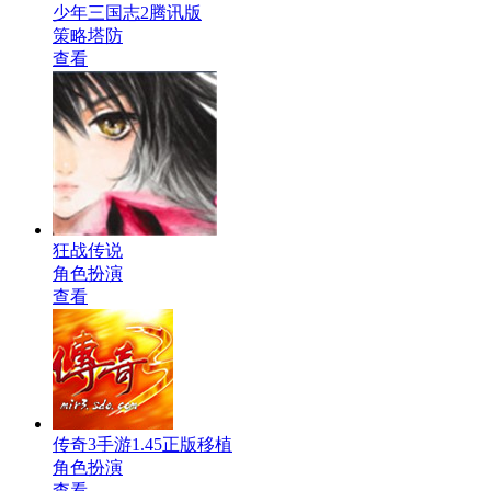
少年三国志2腾讯版
策略塔防
查看
狂战传说
角色扮演
查看
传奇3手游1.45正版移植
角色扮演
查看