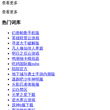
查看更多
查看更多
热门词库
幻兽帕鲁手机版
英雄联盟云游戏
寻道大千破解版
凡人修仙传人界篇
明日之后云游戏
鸣潮抽卡模拟器
吃鸡国际服pubg
陌陌官方
地下城与勇士手游内测版
逃跑吧少年神明服
火影忍者体验服
尘白禁区
元梦之星下载
逆水寒云游戏
原神b服下载