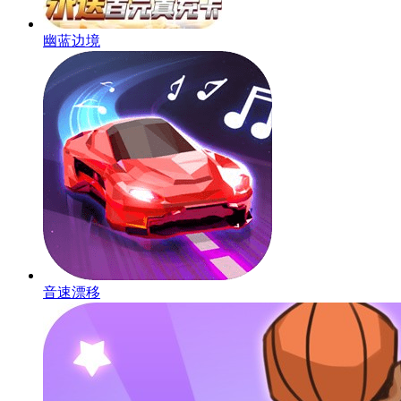
幽蓝边境
音速漂移