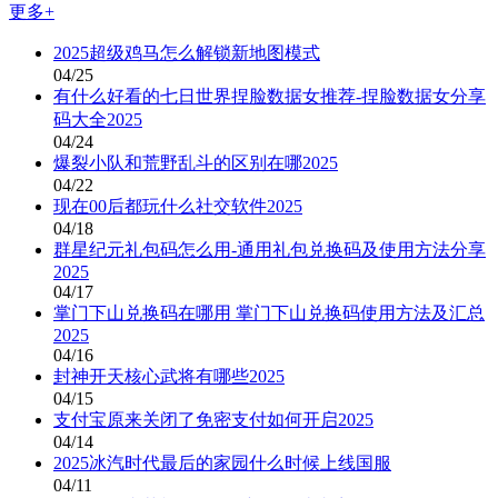
更多+
2025超级鸡马怎么解锁新地图模式
04/25
有什么好看的七日世界捏脸数据女推荐-捏脸数据女分享
码大全2025
04/24
爆裂小队和荒野乱斗的区别在哪2025
04/22
现在00后都玩什么社交软件2025
04/18
群星纪元礼包码怎么用-通用礼包兑换码及使用方法分享
2025
04/17
掌门下山兑换码在哪用 掌门下山兑换码使用方法及汇总
2025
04/16
封神开天核心武将有哪些2025
04/15
支付宝原来关闭了免密支付如何开启2025
04/14
2025冰汽时代最后的家园什么时候上线国服
04/11